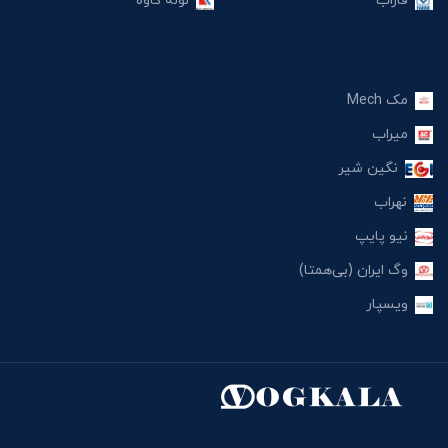
فاراب
لوله کاوه
مک Mech
میراب
نگین شیر
نهراب
نیو پایپ
وگ ایران (بی‌همتا)
ویسپار