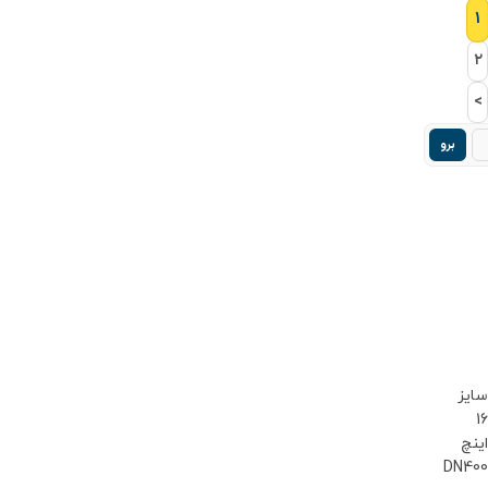
۱
۲
>
برو
سایز
16
اینچ
DN400