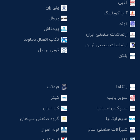
آذین
پلی ران
آریا کوپلینگ
پروال
آوند
پیمتاش
ارتعاشات صنعتی ایران
تکاب اتصال دماوند
ارتعاشات صنعتی نوین
توپی برزیل
بنکن
زتکاما
فردآب
سوپر پایپ
کیتز
سیپکس اسپانیا
کیز ایران
سیم ایتالیا
گروه صنعتی سپاهان
شیرآلات صنعتی سام
لوله اهواز