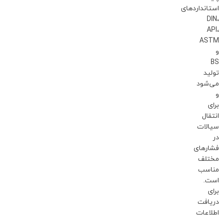
استانداردهای
DIN،
API،
ASTM
و
BS
تولید
می‌شود
و
برای
انتقال
سیالات
در
فشارهای
مختلف
مناسب
است.
برای
دریافت
اطلاعات