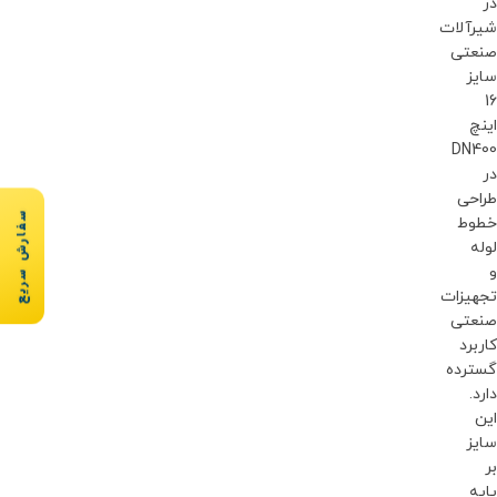
در
شیرآلات
صنعتی
سایز
16
اینچ
DN400
در
طراحی
سفارش سریع
خطوط
لوله
و
تجهیزات
صنعتی
کاربرد
گسترده
دارد.
این
سایز
بر
پایه