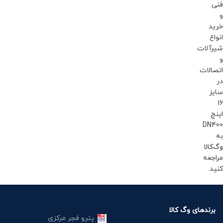
فنی
و
خرید
انواع
شیرآلات
و
اتصالات
در
سایز
16
اینچ
DN400
به
وگ‌کالا
مراجعه
کنید.
برندهای وگ کالا
پترو فجر مرکزی