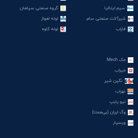
سیم ایتالیا
گروه صنعتی سپاهان
شیرآلات صنعتی سام
لوله اهواز
فاراب
لوله کاوه
مک Mech
میراب
نگین شیر
نهراب
نیو پایپ
وگ ایران (بی‌همتا)
ویسپار