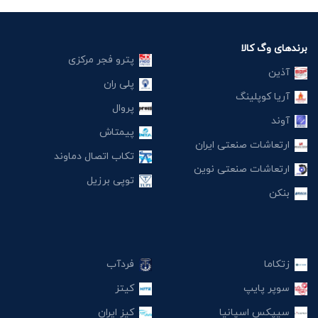
برندهای وگ کالا
پترو فجر مرکزی
آذین
پلی ران
آریا کوپلینگ
پروال
آوند
پیمتاش
ارتعاشات صنعتی ایران
تکاب اتصال دماوند
ارتعاشات صنعتی نوین
توپی برزیل
بنکن
زتکاما
فردآب
سوپر پایپ
کیتز
سیپکس اسپانیا
کیز ایران