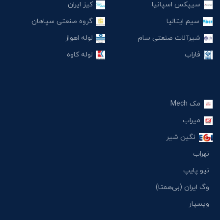
سیپکس اسپانیا
کیز ایران
سیم ایتالیا
گروه صنعتی سپاهان
شیرآلات صنعتی سام
لوله اهواز
فاراب
لوله کاوه
مک Mech
میراب
نگین شیر
نهراب
نیو پایپ
وگ ایران (بی‌همتا)
ویسپار