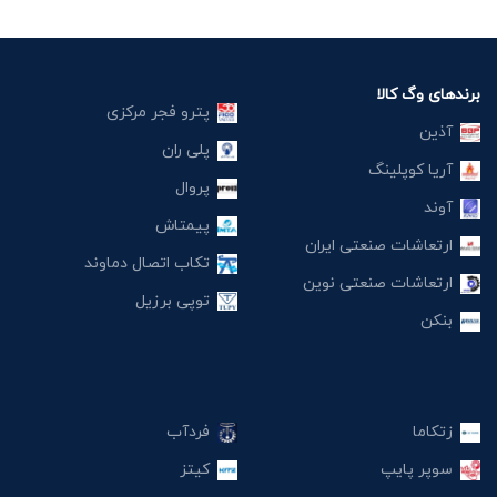
برندهای وگ کالا
پترو فجر مرکزی
آذین
پلی ران
آریا کوپلینگ
پروال
آوند
پیمتاش
ارتعاشات صنعتی ایران
تکاب اتصال دماوند
ارتعاشات صنعتی نوین
توپی برزیل
بنکن
زتکاما
فردآب
سوپر پایپ
کیتز