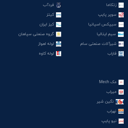
زتکاما
فردآب
سوپر پایپ
کیتز
سیپکس اسپانیا
کیز ایران
سیم ایتالیا
گروه صنعتی سپاهان
شیرآلات صنعتی سام
لوله اهواز
فاراب
لوله کاوه
مک Mech
میراب
نگین شیر
نهراب
نیو پایپ