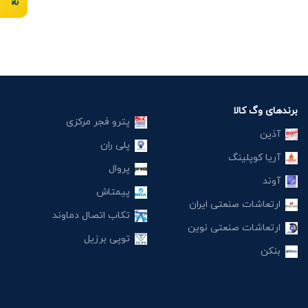
برندهای وگ کالا
پترو فجر مرکزی
آذین
پلی ران
آریا کوپلینگ
پروال
آوند
پیمتاش
ارتعاشات صنعتی ایران
تکاب اتصال دماوند
ارتعاشات صنعتی نوین
توپی برزیل
بنکن