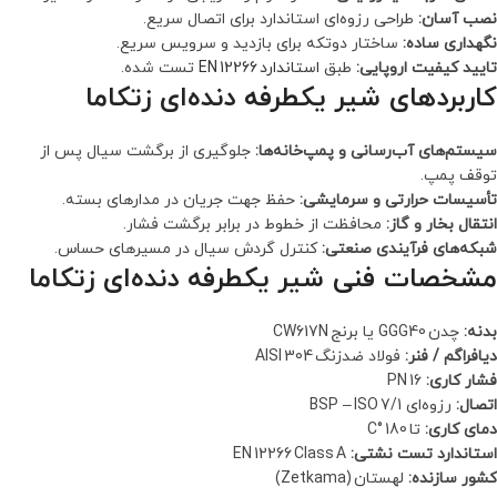
نصب آسان:
طراحی رزوه‌ای استاندارد برای اتصال سریع.
نگهداری ساده:
ساختار دو‌تکه برای بازدید و سرویس سریع.
تایید کیفیت اروپایی:
طبق
استاندارد EN 12266
تست شده.
کاربردهای شیر یکطرفه دنده‌ای زتکاما
سیستم‌های آب‌رسانی و پمپ‌خانه‌ها:
جلوگیری از برگشت سیال پس از
توقف پمپ.
تأسیسات حرارتی و سرمایشی:
حفظ جهت جریان در مدارهای بسته.
انتقال بخار و گاز:
محافظت از خطوط در برابر برگشت فشار.
شبکه‌های فرآیندی صنعتی:
کنترل گردش سیال در مسیرهای حساس.
مشخصات فنی شیر یکطرفه دنده‌ای زتکاما
بدنه:
چدن GGG40 یا برنج CW617N
دیافراگم / فنر:
فولاد ضدزنگ AISI 304
فشار کاری:
PN 16
اتصال:
رزوه‌ای BSP – ISO 7/1
دمای کاری:
تا 180 °C
استاندارد تست نشتی:
EN 12266 Class A
کشور سازنده:
لهستان (Zetkama)