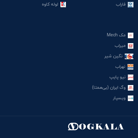
فاراب
لوله کاوه
مک Mech
میراب
نگین شیر
نهراب
نیو پایپ
وگ ایران (بی‌همتا)
ویسپار