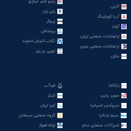
پترو فجر مرکزی
آذین
پلی ران
آریا کوپلینگ
پروال
آوند
پیمتاش
ارتعاشات صنعتی ایران
تکاب اتصال دماوند
ارتعاشات صنعتی نوین
توپی برزیل
بنکن
زتکاما
فردآب
سوپر پایپ
کیتز
سیپکس اسپانیا
کیز ایران
سیم ایتالیا
گروه صنعتی سپاهان
شیرآلات صنعتی سام
لوله اهواز