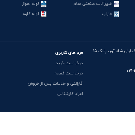
شیرآلات صنعتی سام
لوله اهواز
فاراب
لوله کاوه
آدرس دفتر: خیابان مقدس اردبیلی، نبش خیابان شاد آور، پلاک ۱۵
فرم های کاربری
درخواست خرید
درخواست قطعه
گارانتی و خدمات پس از فروش
اعزام کارشناس
یشن وگ کالا: