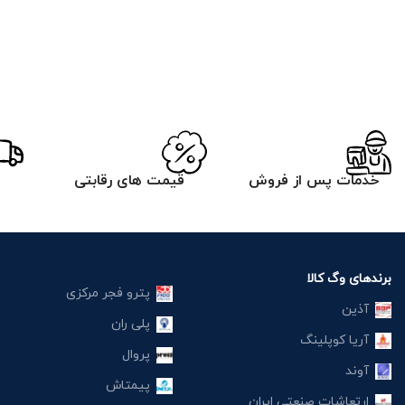
خدمات پس از فروش
قیمت های رقابتی
برندهای وگ کالا
پترو فجر مرکزی
آذین
پلی ران
آریا کوپلینگ
پروال
آوند
پیمتاش
ارتعاشات صنعتی ایران