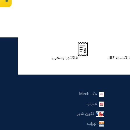
تست کالا
فاکتور رسمی
مک Mech
میراب
نگین شیر
نهراب