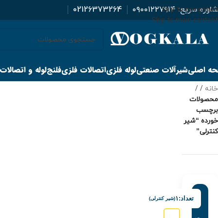
اوره سریع:
۰۹۰۰۱۲۲۷۹۱۴
02126373264
Skip to navigation
Skip to main content
ه اصلی
شیرآلات صنعتی
لوله فلزی
اتصالات فلزی
فلنج
لوله و اتصالات
خانه
/
محصولات
برچسب
خورده “شیر
کنترلی”
تعداد:
۱
(شیر کنترلی)