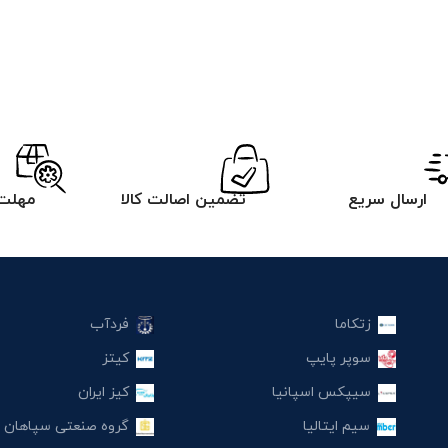
ارسال سریع
تضمین اصالت کالا
مهلت 
زتکاما
فردآب
سوپر پایپ
کیتز
سیپکس اسپانیا
کیز ایران
سیم ایتالیا
گروه صنعتی سپاهان