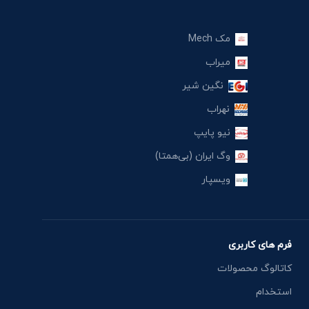
مک Mech
میراب
نگین شیر
نهراب
نیو پایپ
وگ ایران (بی‌همتا)
ویسپار
فرم های کاربری
کاتالوگ محصولات
استخدام