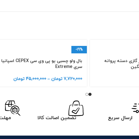
-19%
گازی دسته پروانه
بال ولو چسبی یو پی وی سی CEPEX اسپانیا
نگین
سری Extreme
7,720,000
تومان
–
45,000,000
تومان
ارسال سریع
تضمین اصالت کالا
مهلت 