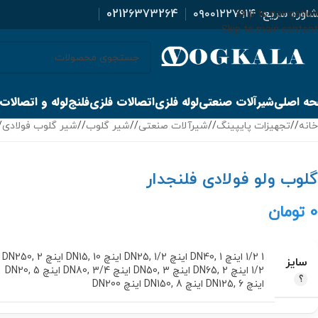
اوره سریع:
۰۹۰۰۱۲۲۷۹۱۴
02126373264
Skip to navigation
Skip to main content
ه اصلی
شیرآلات صنعتی
لوله فلزی
اتصالات فلزی
فلنج
لوله و اتصالات
خانه
/
تجهیزات پایپینگ
/
شیرآلات صنعتی
/
شیر گلوب
/
شیر گلوب فولادی
/
گلوب ولو فولادی فلنجدار
0
تومان
1 1/2 اینچ DN40
1 اینچ DN25
,
1/2 اینچ DN15
,
10 اینچ DN250
,
2
,
سایز
1/2 اینچ DN65
2 اینچ DN50
,
3 اینچ DN80
,
3/4 اینچ DN20
,
5
,
اینچ DN125
6 اینچ DN150
,
8 اینچ DN200
,