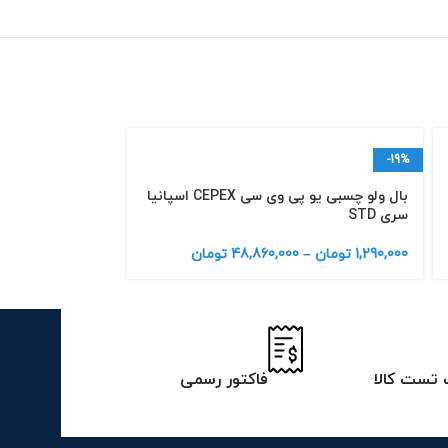
-19%
فروخته شده
بال ولو چسبی یو پی وی سی CEPEX اسپانیا
بال ولو سه راهی
سری STD
سیپکس
1,290,000
تومان
–
48,860,000
تومان
11,340,000
تومان
تست کالا
فاکتور رسمی