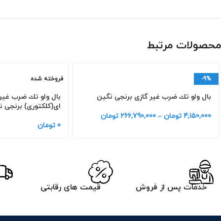
محصولات مرتبط
-9%
فروخته شده
بال ولو تك ضرب غیر گازی برنجی نگین
بال ولو تك ضرب غیر 
ای(كلكتوری) برنجی 
4,150,000
تومان
–
266,790,000
تومان
0
تومان
خدمات پس از فروش
قیمت های رقابتی