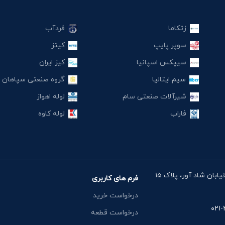
زتکاما
فردآب
سوپر پایپ
کیتز
سیپکس اسپانیا
کیز ایران
سیم ایتالیا
گروه صنعتی سپاهان
شیرآلات صنعتی سام
لوله اهواز
فاراب
لوله کاوه
آدرس دفتر: خیابان مقدس اردبیلی، نبش خیابان شاد آور، پلاک ۱۵
فرم های کاربری
درخواست خرید
درخواست قطعه