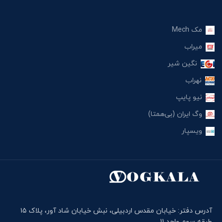
مک Mech
میراب
نگین شیر
نهراب
نیو پایپ
وگ ایران (بی‌همتا)
ویسپار
آدرس دفتر: خیابان مقدس اردبیلی، نبش خیابان شاد آور، پلاک ۱۵
طبقه سوم واحد ۱۱