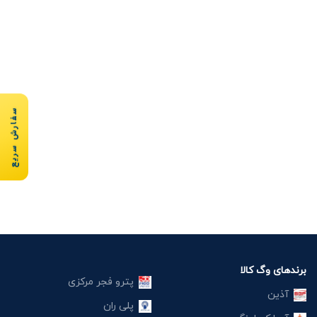
سفارش سریع
برندهای وگ کالا
پترو فجر مرکزی
آذین
پلی ران