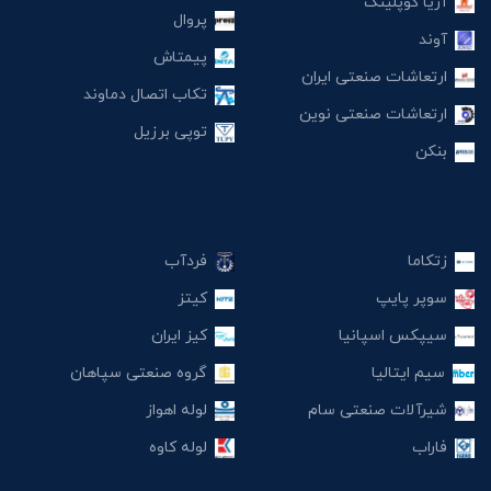
آریا کوپلینگ
پروال
آوند
پیمتاش
ارتعاشات صنعتی ایران
تکاب اتصال دماوند
ارتعاشات صنعتی نوین
توپی برزیل
بنکن
زتکاما
فردآب
سوپر پایپ
کیتز
سیپکس اسپانیا
کیز ایران
سیم ایتالیا
گروه صنعتی سپاهان
شیرآلات صنعتی سام
لوله اهواز
فاراب
لوله کاوه