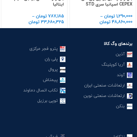
CEPEX اسپانیا سری STD
ایتالیا
1,290,000
تومان
–
787,185
تومان
–
48,860,000
تومان
33,680,325
تومان
برندهای وگ کالا
پترو فجر مرکزی
آذین
پلی ران
آریا کوپلینگ
پروال
آوند
پیمتاش
ارتعاشات صنعتی ایران
تکاب اتصال دماوند
ارتعاشات صنعتی نوین
توپی برزیل
بنکن
زتکاما
فردآب