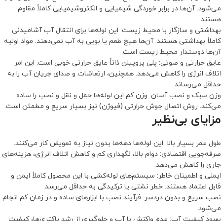
می‌شود. آن‌ها در برابر خوردگی شیمیایی و الکتروشیمیایی کاملاً مقاوم
هستند.
بهداشتی و سازگار با محیط زیست: این لوله‌ها برای انتقال آب آشامیدنی
کاملاً بهداشتی هستند. آن‌ها هیچ طعم یا بویی به آب نمی‌دهند. مواد اولیه
آن‌ها دوستدار محیط زیست است.
عایق حرارتی و صوتی: پلی پروپیلن ذاتاً عایق حرارتی خوبی است. این امر
اتلاف انرژی را کاهش می‌دهد. همچنین، ارتعاشات و صدای جریان آب را به
حداقل می‌رساند.
وزن سبک و نصب آسان: وزن کم این لوله‌ها حمل و نقل و نصب را ساده
می‌کند. روش اتصال جوش حرارتی (فیوژن) نیز بسیار سریع و مطمئن است.
مزایای بی‌نظیر
طول عمر بسیار بالا: این لوله‌ها دهه‌ها بدون نیاز به تعویض کار می‌کنند.
صرفه‌جویی اقتصادی: دوام بالا، نگهداری کم و کاهش اتلاف انرژی، هزینه‌های
جاری را کاهش می‌دهد.
ایمنی و اطمینان خاطر: سیستم‌های لوله‌کشی با این محصول کاملاً ایمن و
قابل اعتماد هستند. خطر نشتی یا ترکیدگی به حداقل می‌رسد.
نصب سریع و بدون دردسر: فرآیند نصب با ابزارهای ساده و در زمان کم انجام
می‌شود.
بهبود کیفیت آب: عدم واکنش با آب و جلوگیری از رشد باکتری‌ها، کیفیت