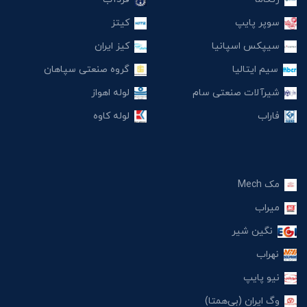
سوپر پایپ
کیتز
سیپکس اسپانیا
کیز ایران
سیم ایتالیا
گروه صنعتی سپاهان
شیرآلات صنعتی سام
لوله اهواز
فاراب
لوله کاوه
مک Mech
میراب
نگین شیر
نهراب
نیو پایپ
وگ ایران (بی‌همتا)