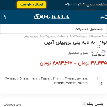
مشاوره سریع:
۰۹۰۰۱۲۲۷۹۱۴
ارسال درخواست
Skip to navigation
Skip to main content
منو
خانه
/
تجهیزات پایپینگ
/
لوله و اتصالات پلیمری
/
لوله پلی پروپیلن
لوله سه لایه پلی پروپیلن آذین
برای بزرگنمایی کلیک کنید
فروخته شده
38,335
تومان
–
2,084,667
تومان
سایز
110mm
,
125mm
,
20mm
,
25mm
,
32mm
,
40mm
,
50mm
,
63mm
,
75mm
,
90mm
جنس بدنه
پلی‌ پروپیلن