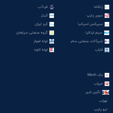
زتکاما
فردآب
سوپر پایپ
کیتز
سیپکس اسپانیا
کیز ایران
سیم ایتالیا
گروه صنعتی سپاهان
شیرآلات صنعتی سام
لوله اهواز
فاراب
لوله کاوه
مک Mech
میراب
نگین شیر
نهراب
نیو پایپ