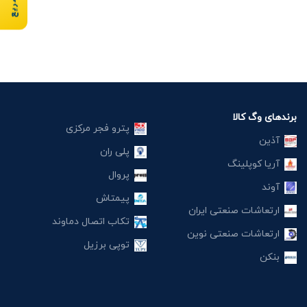
برندهای وگ کالا
پترو فجر مرکزی
آذین
پلی ران
آریا کوپلینگ
پروال
آوند
پیمتاش
ارتعاشات صنعتی ایران
تکاب اتصال دماوند
ارتعاشات صنعتی نوین
توپی برزیل
بنکن