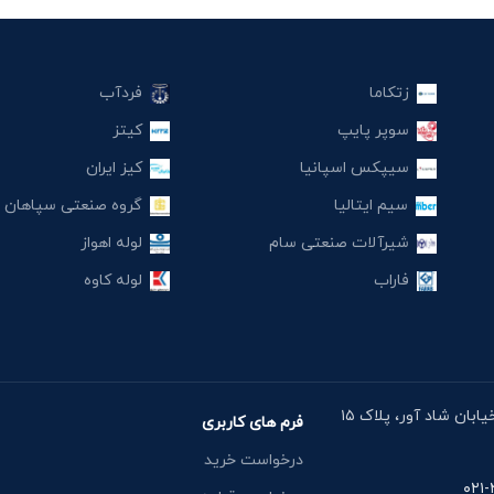
زتکاما
فردآب
سوپر پایپ
کیتز
سیپکس اسپانیا
کیز ایران
سیم ایتالیا
گروه صنعتی سپاهان
شیرآلات صنعتی سام
لوله اهواز
فاراب
لوله کاوه
آدرس دفتر: خیابان مقدس اردبیلی، نبش خیابان شاد آور، پلاک ۱۵
فرم های کاربری
درخواست خرید