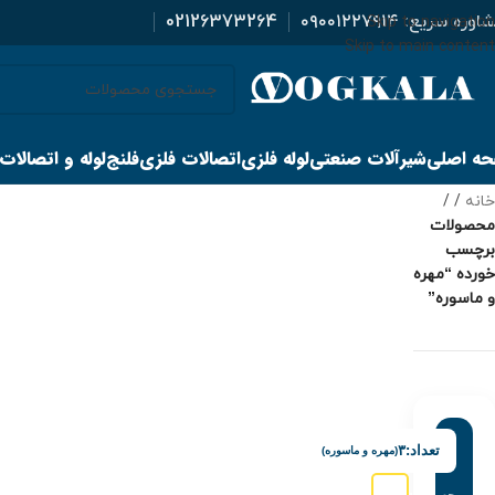
اوره سریع:
۰۹۰۰۱۲۲۷۹۱۴
02126373264
Skip to navigation
Skip to main content
ه اصلی
شیرآلات صنعتی
لوله فلزی
اتصالات فلزی
فلنج
لوله و اتصالات
خانه
/
محصولات
برچسب
خورده “مهره
و ماسوره”
تعداد:
۳
(مهره و ماسوره)