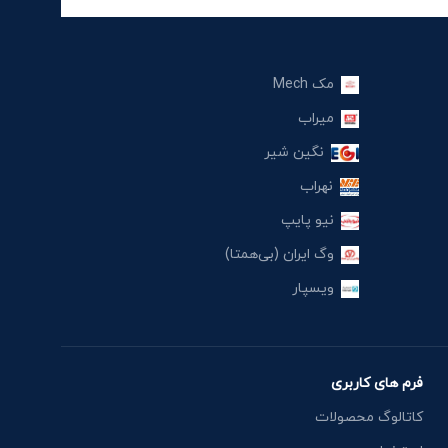
مک Mech
میراب
نگین شیر
نهراب
نیو پایپ
وگ ایران (بی‌همتا)
ویسپار
فرم های کاربری
کاتالوگ محصولات