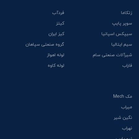
زتکاما
فردآب
سوپر پایپ
کیتز
سیپکس اسپانیا
کیز ایران
سیم ایتالیا
گروه صنعتی سپاهان
شیرآلات صنعتی سام
لوله اهواز
فاراب
لوله کاوه
مک Mech
میراب
نگین شیر
نهراب
نیو پایپ