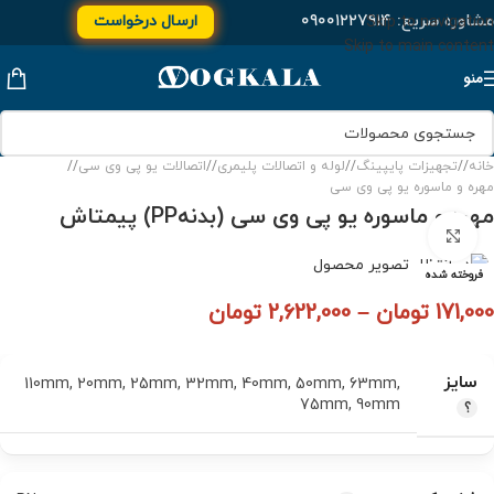
مشاوره سریع:
۰۹۰۰۱۲۲۷۹۱۴
ارسال درخواست
Skip to navigation
Skip to main content
منو
خانه
/
تجهیزات پایپینگ
/
لوله و اتصالات پلیمری
/
اتصالات یو پی وی سی
/
مهره و ماسوره یو پی وی سی
مهره و ماسوره یو پی وی سی (بدنهPP) پیمتاش
برای بزرگنمایی کلیک کنید
فروخته شده
171,000
تومان
–
2,622,000
تومان
سایز
110mm
,
20mm
,
25mm
,
32mm
,
40mm
,
50mm
,
63mm
,
75mm
,
90mm