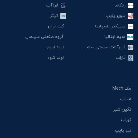
زتکاما
فردآب
سوپر پایپ
کیتز
سیپکس اسپانیا
کیز ایران
سیم ایتالیا
گروه صنعتی سپاهان
شیرآلات صنعتی سام
لوله اهواز
فاراب
لوله کاوه
مک Mech
میراب
نگین شیر
نهراب
نیو پایپ