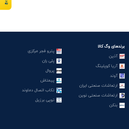
برندهای وگ کالا
پترو فجر مرکزی
آذین
پلی ران
آریا کوپلینگ
پروال
آوند
پیمتاش
ارتعاشات صنعتی ایران
تکاب اتصال دماوند
ارتعاشات صنعتی نوین
توپی برزیل
بنکن