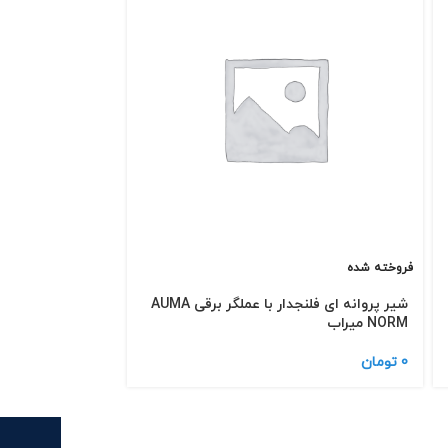
فروخته شده
فروخته شده
شیر پروانه ای فلنجدار با عملگر برقی AUMA
NORM میراب
فاراب
0
تومان
3,536,000
تومان