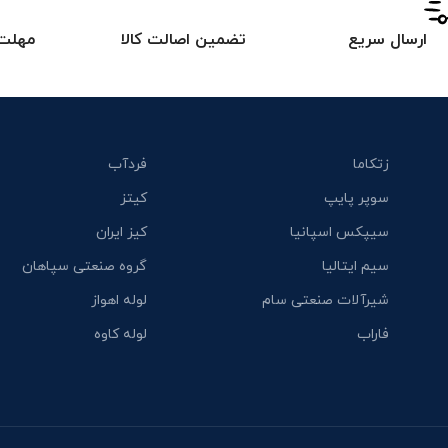
ارسال سریع
تضمین اصالت کالا
مهلت 
زتکاما
فردآب
سوپر پایپ
کیتز
سیپکس اسپانیا
کیز ایران
سیم ایتالیا
گروه صنعتی سپاهان
شیرآلات صنعتی سام
لوله اهواز
فاراب
لوله کاوه