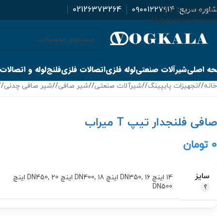
اوره سریع:
۰۹۰۰۱۲۲۷۹۱۴
02126373264
Skip to navigation
Skip to main content
ه اصلی
شیرآلات صنعتی
لوله فلزی
اتصالات فلزی
فلنج
لوله و اتصالات
خانه
/
تجهیزات پایپینگ
/
شیرآلات صنعتی
/
شیر صافی
/
شیر صافی چدنی
/
صافی فلنجدار تیپ T میراب
0
تومان
سایز
14 اینچ DN350
16 اینچ DN400
,
18 اینچ DN450
,
,
20 اینچ
DN500