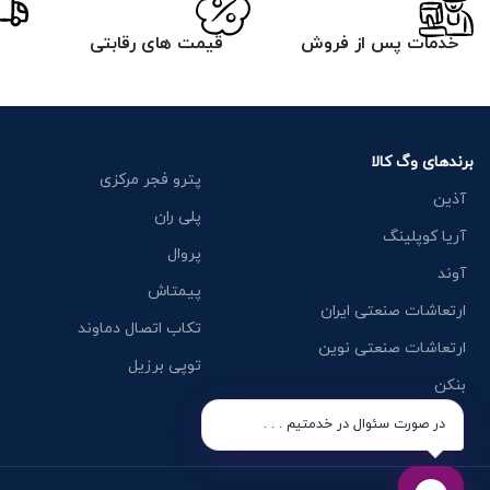
خدمات پس از فروش
قیمت های رقابتی
برندهای وگ کالا
پترو فجر مرکزی
آذین
پلی ران
آریا کوپلینگ
پروال
آوند
پیمتاش
ارتعاشات صنعتی ایران
تکاب اتصال دماوند
ارتعاشات صنعتی نوین
توپی برزیل
بنکن
در صورت سئوال در خدمتیم . . .