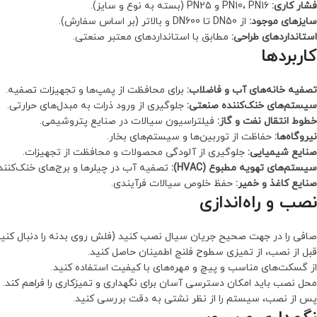
فشار کاری:
PN10، PN16 و PN25 (بسته به نوع و سایز).
سایزهای موجود:
از DN50 تا DN600 و بالاتر (بر اساس سفارش).
استانداردهای طراحی:
مطابق با استانداردهای معتبر صنعتی.
کاربردها
تصفیه خانه‌های آب و فاضلاب:
برای محافظت از پمپ‌ها و تجهیزات تصفیه.
سیستم‌های خنک‌کننده صنعتی:
جلوگیری از ورود ذرات به مبدل‌های حرارتی.
خطوط انتقال نفت و گاز:
فیلتراسیون سیالات در صنایع پتروشیمی.
نیروگاه‌ها:
حفاظت از توربین‌ها و سیستم‌های بخار.
صنایع شیمیایی:
جلوگیری از آلودگی محصولات و محافظت از تجهیزات.
سیستم‌های تهویه مطبوع (HVAC):
تصفیه آب در چیلرها و برج‌های خنک‌کننده
صنایع کاغذ و خمیر:
حفظ خلوص سیالات فرآیندی.
نصب و راه‌اندازی
صافی را در جهت صحیح جریان سیال نصب کنید (فلش روی بدنه را دنبال کنید
قبل از نصب، از تمیزی سطوح فلنج اطمینان حاصل کنید.
از گسکت‌های مناسب و پیچ و مهره‌های با کیفیت استفاده کنید.
محل نصب باید امکان دسترسی آسان برای نگهداری و تمیزکاری را فراهم کند.
پس از نصب، سیستم را از نظر نشتی به دقت بررسی کنید.