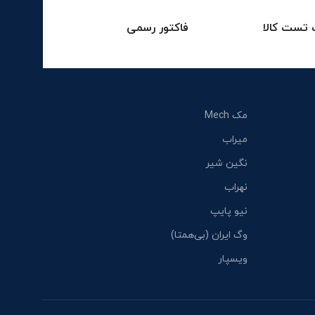
تست کالا
فاکتور رسمی
مک Mech
میراب
نگین شیر
نهراب
نیو پایپ
وگ ایران (بی‌همتا)
ویسپار