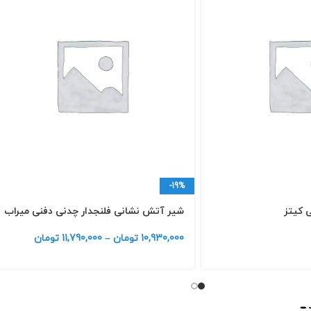
-19%
ی كیتز
شیر آتش نشانی فلنجدار چدنی دفنی میراب
10,930,000
تومان
–
11,790,000
تومان