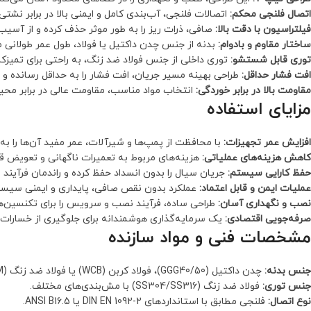
اتصال فلنجی محکم:
اتصالات فلنجی، آب‌بندی کامل و ایمنی بالا در برابر نشتی
فیلتراسیون با دقت بالا:
صافی، ذرات ریز را به طور موثر حذف کرده و از آسیب
ساختار مقاوم و بادوام:
بدنه از جنس چدن داکتیل یا فولاد، طول عمر طولانی 
توری قابل شستشو:
توری داخلی از جنس فولاد ضد زنگ، به راحتی برای تمیز
افت فشار حداقل:
طراحی بهینه مسیر جریان، افت فشار را به حداقل رسانده و 
مقاومت بالا در برابر خوردگی:
انتخاب مواد مناسب، مقاومت عالی در برابر محی
مزایای استفاده
افزایش عمر تجهیزات:
با محافظت از پمپ‌ها و شیرآلات، عمر مفید آن‌ها را ب
کاهش هزینه‌های عملیاتی:
هزینه‌های مربوط به تعمیرات ناگهانی و تعویض قط
حفظ کارایی سیستم:
جریان سیال را بدون انسداد حفظ کرده و راندمان فرآیند ر
عملیات ایمن و قابل اعتماد:
عملکرد بدون نقص صافی، پایداری و ایمنی سیستم
نصب و نگهداری آسان:
طراحی ساده، فرآیند نصب و سرویس را برای تکنسین‌ه
صرفه‌جویی اقتصادی:
یک سرمایه‌گذاری هوشمندانه برای جلوگیری از خسارات ب
مشخصات فنی و مواد سازنده
جنس بدنه:
چدن داکتیل (GGG40/50)، فولاد کربن (WCB) یا فولاد ضد زنگ (CF8M).
جنس توری:
فولاد ضد زنگ (SS304/SS316) با مش‌بندی‌های مختلف.
نوع اتصال:
فلنجی مطابق با استانداردهای DIN EN 1092-2 یا ANSI B16.5.