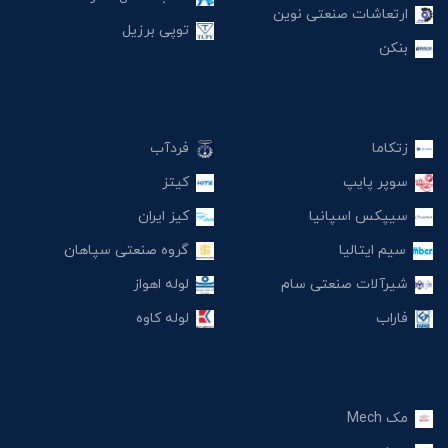
ارتعاشات صنعتی نوین
توپی برزیل
بنکن
زتکاما
فردآب
سوپر پایپ
کیتز
سیپکس اسپانیا
کیز ایران
سیم ایتالیا
گروه صنعتی سپاهان
شیرآلات صنعتی سام
لوله اهواز
فاراب
لوله کاوه
مک Mech