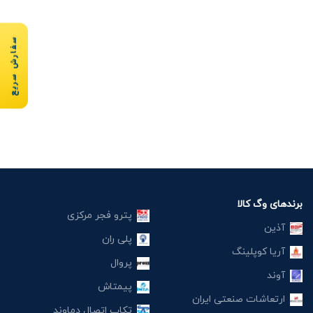
سفارش سریع
برندهای وگ کالا
پترو فجر مرکزی
آذین
پلی ران
آریا کوپلینگ
پروال
آوند
پیمتاش
ارتعاشات صنعتی ایران
تکاب اتصال دماوند