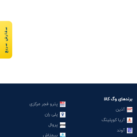
سفارش سریع
برندهای وگ کالا
پترو فجر مرکزی
آذین
پلی ران
آریا کوپلینگ
پروال
آوند
پیمتاش