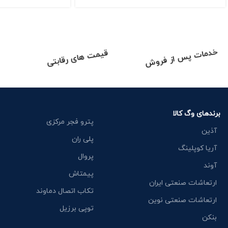
فروخته شده
-19%
بال ولو تك ضرب غیر گازی دسته پروانه
ای(كلكتوری) برنجی نگین
سری Extreme
0
تومان
7,720,000
تومان
–
0
خدمات پس از فروش
قیمت های رقابتی