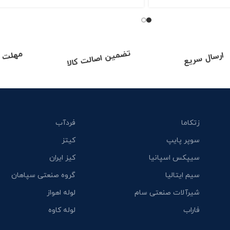
فروخته شده
بال ولو چسبی یو پی وی سی CEPEX اسپانیا
بال ولو دنده ای برنجی روپیچ توپیچ سیم
ایتالیا
45,000,00
تومان
608,000
تومان
–
1,415,400
تومان
ارسال سریع
تضمین اصالت کالا
مهلت 