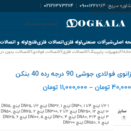
اوره سریع:
۰۹۰۰۱۲۲۷۹۱۴
02126373264
Skip to navigation
Skip to main content
ه اصلی
شیرآلات صنعتی
لوله فلزی
اتصالات فلزی
فلنج
لوله و اتصالات
خانه
/
تجهیزات پایپینگ
/
اتصالات فلزی
/
اتصالات فولادی
/
اتصالات بدون در
زانوی فولادی جوشی 90 درجه رده 40 بنکن
40,000
تومان
–
11,000,000
تومان
1 1/2 اینچ DN40
1 1/4 اینچ DN32
,
1 اینچ DN25
,
1/2 اینچ DN15
,
,
سایز
10 اینچ DN250
12 اینچ DN300
,
2 1/2 اینچ DN65
,
2 اینچ DN50
,
,
3 اینچ DN80
3/4 اینچ DN20
,
4 اینچ DN100
,
5 اینچ DN125
,
6
,
اینچ DN150
8 اینچ DN200
,