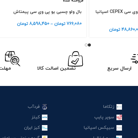
فروخته شده
بال ولو چسبی یو پی وی سی CEPEX اسپانیا
بال ولو چسبی یو پی وی سی پیمتاش
766,080
تومان
–
8,598,450
تومان
48,860,0
تومان
ارسال سریع
تضمین اصالت کالا
مهلت 
زتکاما
فردآب
سوپر پایپ
کیتز
سیپکس اسپانیا
کیز ایران