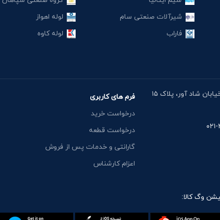
سیم ایتالیا
گروه صنعتی سپاهان
شیرآلات صنعتی سام
لوله اهواز
فاراب
لوله کاوه
آدرس دفتر: خیابان مقدس اردبیلی، نبش خیابان شاد آور، پلاک ۱۵
فرم های کاربری
درخواست خرید
درخواست قطعه
گارانتی و خدمات پس از فروش
اعزام کارشناس
یشن وگ کالا: