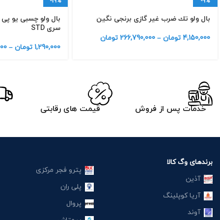
-19%
-9%
بال ولو تك ضرب غیر گازی برنجی نگین
سری STD
4,150,000
تومان
–
266,790,000
تومان
1,290,000
تومان
–
00
خدمات پس از فروش
قیمت های رقابتی
برندهای وگ کالا
پترو فجر مرکزی
آذین
پلی ران
آریا کوپلینگ
پروال
آوند