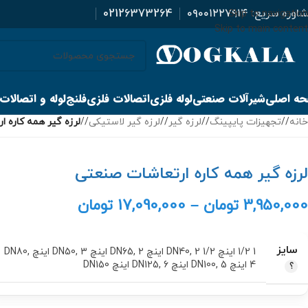
اوره سریع:
۰۹۰۰۱۲۲۷۹۱۴
02126373264
Skip to navigation
Skip to main content
ه اصلی
شیرآلات صنعتی
لوله فلزی
اتصالات فلزی
فلنج
لوله و اتصالات
خانه
/
تجهیزات پایپینگ
/
لرزه گیر
/
لرزه گیر لاستیکی
/
لرزه گیر همه کاره 
لرزه گیر همه کاره ارتعاشات صنعتی
3,950,000
تومان
–
17,090,000
تومان
سایز
1 1/2 اینچ DN40
2 1/2 اینچ DN65
,
2 اینچ DN50
,
3 اینچ DN80
,
,
4 اینچ DN100
5 اینچ DN125
,
6 اینچ DN150
,