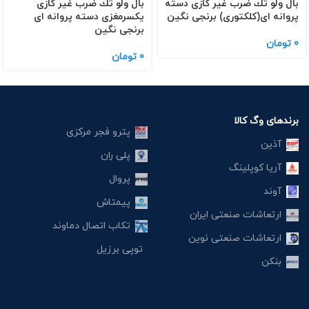
بال ولو تك ضرب غیر گازی دسته
بال ولو تك ضرب غیر گازی
پروانه ای(كلكتوری) برنجی نگین
یكسرمغزی دسته پروانه ای
برنجی نگین
0
تومان
0
تومان
برندهای وگ کالا
پترو فجر مرکزی
آذین
پلی ران
آریا کوپلینگ
پروال
آوند
پیمتاش
ارتعاشات صنعتی ایران
تکاب اتصال دماوند
ارتعاشات صنعتی نوین
توپی برزیل
بنکن