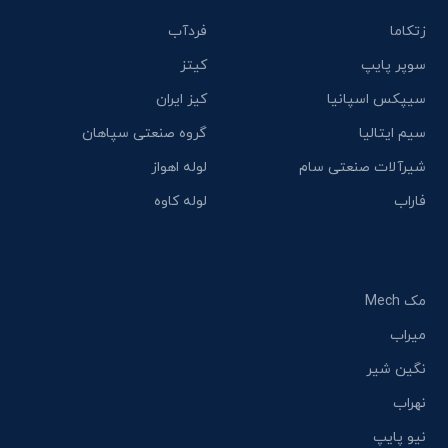
زتکاما
فردآب
سوپر پایپ
کیتز
سیپکس اسپانیا
کیز ایران
سیم ایتالیا
گروه صنعتی سپاهان
شیرآلات صنعتی سام
لوله اهواز
فاراب
لوله کاوه
مک Mech
میراب
نگین شیر
نهراب
نیو پایپ