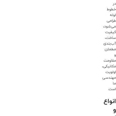
در
خطوط
لوله
طراحی
می‌شود،
کیفیت
ساخت،
آب‌بندی
مطمئن
و
مقاومت
مکانیکی،
اولویت
مهندسی
ما
است.
انواع
و