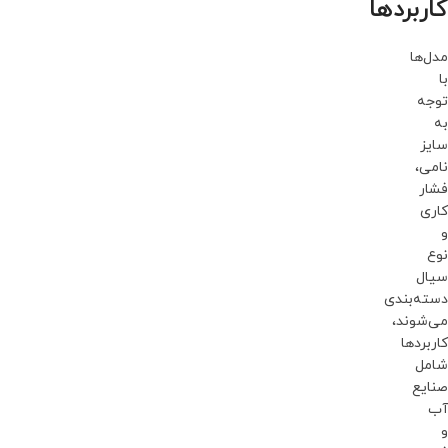
کاربردها
مدل‌ها
با
توجه
به
سایز
نامی،
فشار
کاری
و
نوع
سیال
دسته‌بندی
می‌شوند،
کاربردها
شامل
صنایع
آب
و