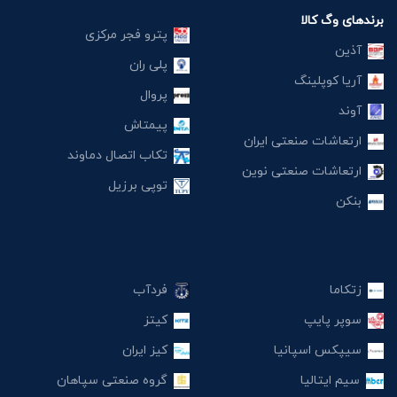
برندهای وگ کالا
پترو فجر مرکزی
آذین
پلی ران
آریا کوپلینگ
پروال
آوند
پیمتاش
ارتعاشات صنعتی ایران
تکاب اتصال دماوند
ارتعاشات صنعتی نوین
توپی برزیل
بنکن
زتکاما
فردآب
سوپر پایپ
کیتز
سیپکس اسپانیا
کیز ایران
سیم ایتالیا
گروه صنعتی سپاهان