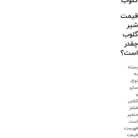
گلوب
قیمت
شیر
گلوب
چقدر
است؟
بسته
به
نوع،
سایز
و
کلاس
فشار
متغیر
است.
فهرست
قیمت