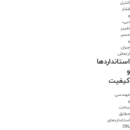
کنترل
فشار
و
دبی،
تغییر
مسیر
و
جبران
ارتعاش.
استانداردها
و
کیفیت
مهندسی
و
ساخت
مطابق
استانداردهای
DIN،