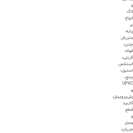
و
لاگ.
انواع
بر
پایه
متریال:
چدن،
فولاد
کربنی،
استنلس
استیل،
برنج،
UPVC
و
پلی‌پروپیلن.
کاربرد:
قطع
و
وصل
جریان،