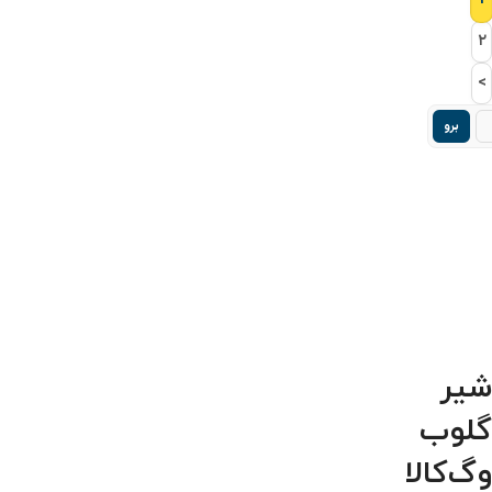
۱
۲
>
برو
شیر
گلوب
وگ‌کالا