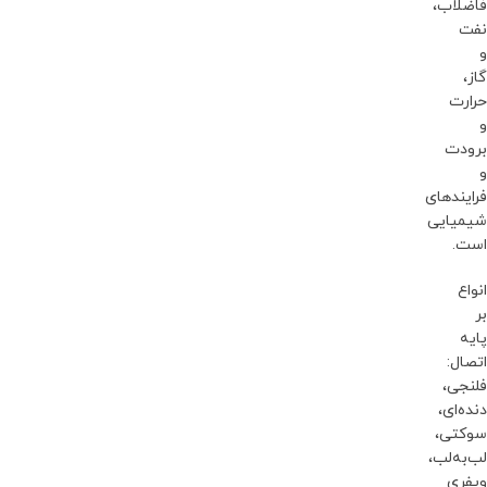
فاضلاب،
نفت
و
گاز،
حرارت
و
برودت
و
فرایندهای
شیمیایی
است.
انواع
بر
پایه
اتصال:
فلنجی،
دنده‌ای،
سوکتی،
لب‌به‌لب،
ویفری