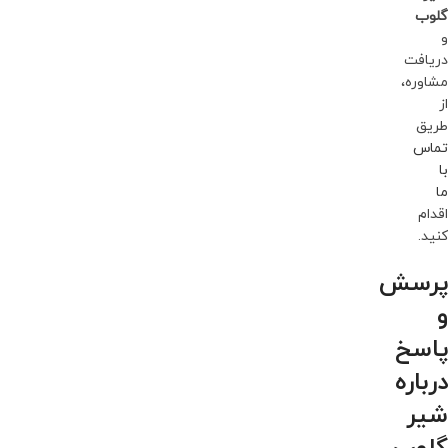
گلوب
و
دریافت
مشاوره،
از
طریق
تماس
با
ما
اقدام
کنید.
پرسش
و
پاسخ
درباره
شیر