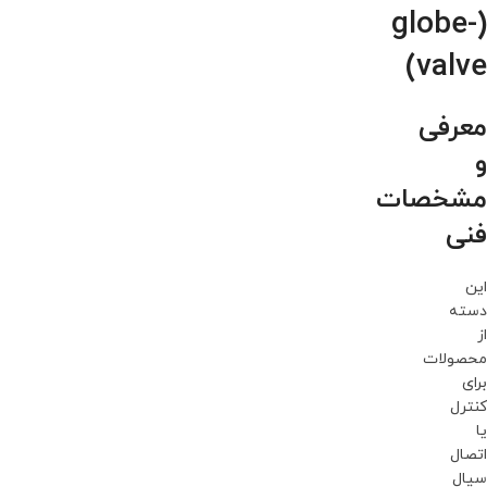
(globe-
valve)
معرفی
و
مشخصات
فنی
این
دسته
از
محصولات
برای
کنترل
یا
اتصال
سیال