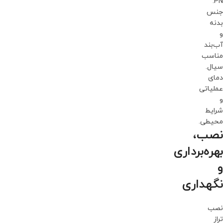
PN.
جنس
بدنه
و
آب‌بند
مناسب
سیال.
دمای
عملیاتی
و
شرایط
محیطی.
نصب،
بهره‌برداری
و
نگهداری
نصب
تراز