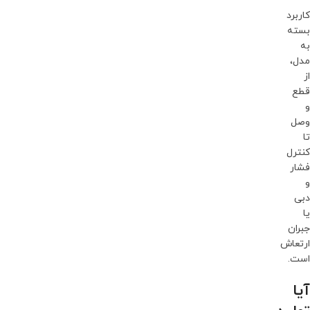
کاربرد
بسته
به
مدل،
از
قطع
و
وصل
تا
کنترل
فشار
و
دبی
یا
جبران
ارتعاش
است.
آیا