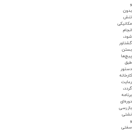
و
بدون
تنش
مکانیکی
انجام
شود،
گشتاور
بستن
پیچ‌ها
طبق
دستور
کارخانه
رعایت
گردد،
برنامه
دوره‌ای
بازرسی
نشتی
و
سفتی