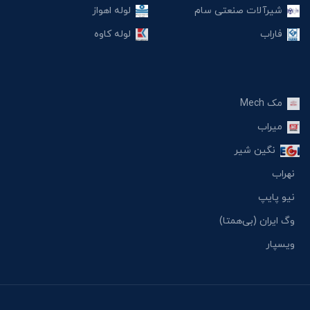
شیرآلات صنعتی سام
لوله اهواز
فاراب
لوله کاوه
مک Mech
میراب
نگین شیر
نهراب
نیو پایپ
وگ ایران (بی‌همتا)
ویسپار