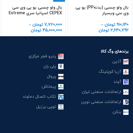
بال ولو چسبی (بدنهPP) یو پی
بال ولو چسبی یو پی وی سی
وی سی ویسپار
CEPEX اسپانیا سری Extreme
910,140
تومان
–
7,720,000
تومان
–
2,640,792
تومان
45,000,000
تومان
برندهای وگ کالا
پترو فجر مرکزی
آذین
پلی ران
آریا کوپلینگ
پروال
آوند
پیمتاش
ارتعاشات صنعتی ایران
تکاب اتصال دماوند
ارتعاشات صنعتی نوین
توپی برزیل
بنکن