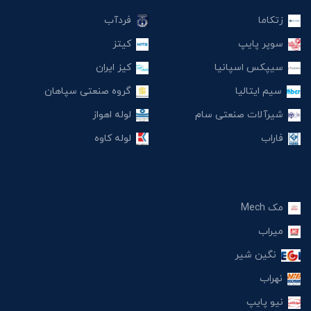
زتکاما
فردآب
سوپر پایپ
کیتز
سیپکس اسپانیا
کیز ایران
سیم ایتالیا
گروه صنعتی سپاهان
شیرآلات صنعتی سام
لوله اهواز
فاراب
لوله کاوه
مک Mech
میراب
نگین شیر
نهراب
نیو پایپ