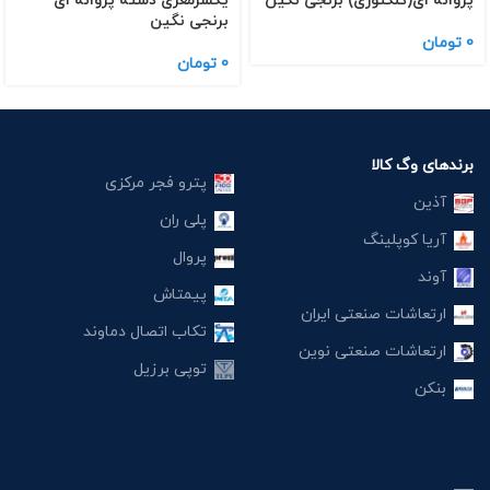
پروانه ای(كلكتوری) برنجی نگین
یكسرمغزی دسته پروانه ای
برنجی نگین
0
تومان
0
تومان
برندهای وگ کالا
پترو فجر مرکزی
آذین
پلی ران
آریا کوپلینگ
پروال
آوند
پیمتاش
ارتعاشات صنعتی ایران
تکاب اتصال دماوند
ارتعاشات صنعتی نوین
توپی برزیل
بنکن