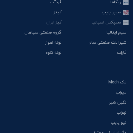
زتکاما
فردآب
سوپر پایپ
کیتز
سیپکس اسپانیا
کیز ایران
سیم ایتالیا
گروه صنعتی سپاهان
شیرآلات صنعتی سام
لوله اهواز
فاراب
لوله کاوه
مک Mech
میراب
نگین شیر
نهراب
نیو پایپ
وگ ایران (بی‌همتا)