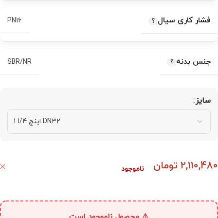
فشار کاری سیال
PN16
جنس بدنه
SBR/NR
سایز
2,110,480
تومان
ناموجود
⚠️ محصول ناموجود است