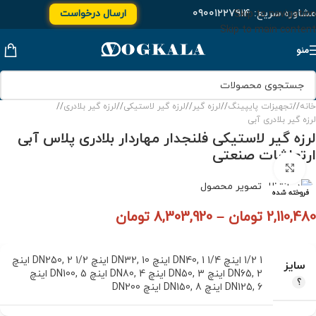
مشاوره سریع:
۰۹۰۰۱۲۲۷۹۱۴
ارسال درخواست
Skip to navigation
Skip to main content
منو
خانه
/
تجهیزات پایپینگ
/
لرزه گیر
/
لرزه گیر لاستیکی
/
لرزه گیر بلادری
/
لرزه گیر بلادری آبی
لرزه گیر لاستیکی فلنجدار مهاردار بلادری پلاس آبی
ارتعاشات صنعتی
برای بزرگنمایی کلیک کنید
فروخته شده
2,110,480
تومان
–
8,303,920
تومان
1 1/2 اینچ DN40
1 1/4 اینچ DN32
,
10 اینچ DN250
,
,
2 1/2 اینچ
سایز
2 اینچ DN50
,
DN65
3 اینچ DN80
,
4 اینچ DN100
,
,
5 اینچ
6 اینچ DN150
,
DN125
8 اینچ DN200
,