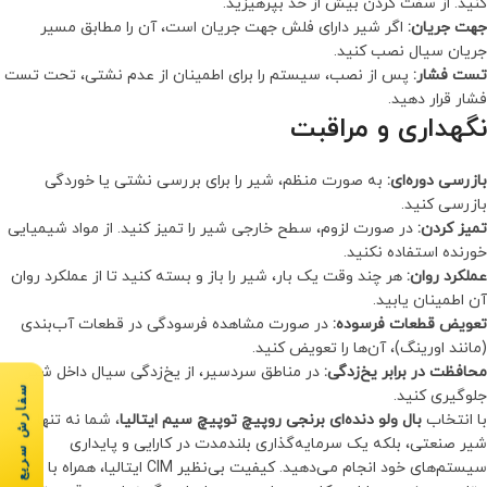
کنید. از سفت کردن بیش از حد بپرهیزید.
جهت جریان:
اگر شیر دارای فلش جهت جریان است، آن را مطابق مسیر
جریان سیال نصب کنید.
تست فشار:
پس از نصب، سیستم را برای اطمینان از عدم نشتی، تحت تست
فشار قرار دهید.
نگهداری و مراقبت
بازرسی دوره‌ای:
به صورت منظم، شیر را برای بررسی نشتی یا خوردگی
بازرسی کنید.
تمیز کردن:
در صورت لزوم، سطح خارجی شیر را تمیز کنید. از مواد شیمیایی
خورنده استفاده نکنید.
عملکرد روان:
هر چند وقت یک بار، شیر را باز و بسته کنید تا از عملکرد روان
آن اطمینان یابید.
تعویض قطعات فرسوده:
در صورت مشاهده فرسودگی در قطعات آب‌بندی
(مانند اورینگ)، آن‌ها را تعویض کنید.
محافظت در برابر یخ‌زدگی:
در مناطق سردسیر، از یخ‌زدگی سیال داخل شیر
سفارش سریع
جلوگیری کنید.
با انتخاب
بال ولو دنده‌ای برنجی روپیچ توپیچ سیم ایتالیا
، شما نه تنها یک
شیر صنعتی، بلکه یک سرمایه‌گذاری بلندمدت در کارایی و پایداری
سیستم‌های خود انجام می‌دهید. کیفیت بی‌نظیر CIM ایتالیا، همراه با