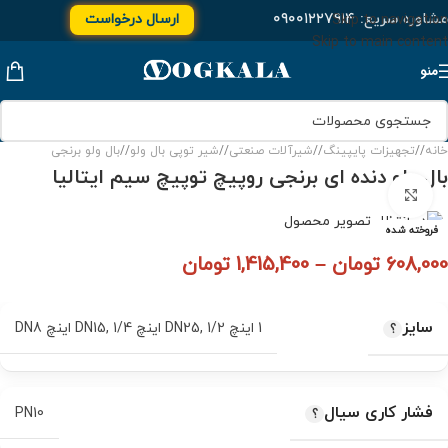
مشاوره سریع:
۰۹۰۰۱۲۲۷۹۱۴
ارسال درخواست
Skip to navigation
Skip to main content
منو
خانه
/
تجهیزات پایپینگ
/
شیرآلات صنعتی
/
شیر توپی بال ولو
/
بال ولو برنجی
بال ولو دنده ای برنجی روپیچ توپیچ سیم ایتالیا
برای بزرگنمایی کلیک کنید
فروخته شده
608,000
تومان
–
1,415,400
تومان
سایز
1 اینچ DN25
1/2 اینچ DN15
,
1/4 اینچ DN8
,
فشار کاری سیال
PN10