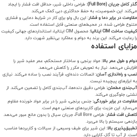
گذر کامل جریان (Full Bore):
طراحی داخلی شیر، حداقل افت فشار را ایجاد
می‌کند. این خصوصیت، به حفظ حداکثری دبی کمک می‌کند.
مقاومت در برابر دما و فشار:
این بال ولو برای کار در شرایط دمایی و فشاری
متنوع طراحی شده. در محیط‌های صنعتی قابل استفاده است.
کیفیت ساخت CIM ایتالیا:
محصول CIM ایتالیا، استانداردهای جهانی کیفیت
را رعایت می‌کند. این برند به دوام و عملکرد بی‌نظیر شهرت دارد.
مزایای استفاده
دوام و طول عمر بالا:
مواد برنجی و ساختار مستحکم، عمر مفید شیر را
افزایش می‌دهد. نیاز به تعویض مکرر را کاهش می‌دهد.
نصب و راه‌اندازی آسان:
اتصالات دنده‌ای، فرآیند نصب را ساده می‌کند. نیازی
به ابزارهای پیچیده نیست.
آب‌بندی مطمئن:
طراحی دقیق دنده‌ها، آب‌بندی کامل را تضمین می‌کند. از
نشتی جلوگیری می‌کند.
مقاومت در برابر خوردگی:
جنس برنجی، شیر را در برابر مواد خورنده مقاوم
می‌سازد. این مزیت برای کاربردهای صنعتی مهم است.
کاهش افت فشار:
طراحی Full Bore، جریان سیال را بدون مانع عبور می‌دهد.
بازدهی سیستم را بالا می‌برد.
تطبیق‌پذیری بالا:
این شیر برای طیف وسیعی از سیالات و کاربردها مناسب
است. از آب تا گاز، کارایی دارد.