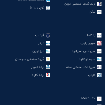
ارتعاشات صنعتی نوین
توپی برزیل
بنکن
زتکاما
فردآب
سوپر پایپ
کیتز
سیپکس اسپانیا
کیز ایران
سیم ایتالیا
گروه صنعتی سپاهان
شیرآلات صنعتی سام
لوله اهواز
فاراب
لوله کاوه
مک Mech