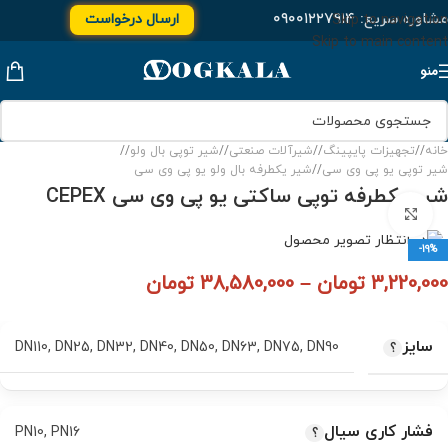
مشاوره سریع:
۰۹۰۰۱۲۲۷۹۱۴
ارسال درخواست
Skip to navigation
Skip to main content
منو
خانه
/
تجهیزات پایپینگ
/
شیرآلات صنعتی
/
شیر توپی بال ولو
/
شیر توپی یو پی وی سی
/
شیر یکطرفه بال ولو یو پی وی سی
شیر یکطرفه توپی ساکتی یو پی وی سی CEPEX
برای بزرگنمایی کلیک کنید
-19%
3,220,000
تومان
–
38,580,000
تومان
سایز
DN110
,
DN25
,
DN32
,
DN40
,
DN50
,
DN63
,
DN75
,
DN90
فشار کاری سیال
PN10
,
PN16