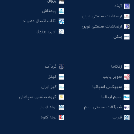
پروال
آوند
پیمتاش
ارتعاشات صنعتی ایران
تکاب اتصال دماوند
ارتعاشات صنعتی نوین
توپی برزیل
بنکن
زتکاما
فردآب
سوپر پایپ
کیتز
سیپکس اسپانیا
کیز ایران
سیم ایتالیا
گروه صنعتی سپاهان
شیرآلات صنعتی سام
لوله اهواز
فاراب
لوله کاوه