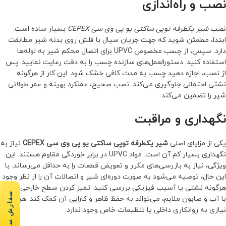
نصب و راه‌اندازی
نصب
شیر یکطرفه توپی ساکتی یو پی وی سی CEPEX
بسیار ساده است.
ابتدا، مطمئن شوید که جهت جریان سیال با فلش روی بدنه شیر مطابقت
دارد. سپس، از چسب مخصوص UPVC برای اتصال محکم شیر به لوله‌ها
استفاده کنید. دستورالعمل‌های سازنده چسب را به دقت رعایت نمایید. پس
از نصب، اجازه دهید چسب به مدت کافی خشک شود. این کار از هرگونه
نشتی احتمالی جلوگیری می‌کند. نصب صحیح، عملکرد بهینه و عمر طولانی
شیر را تضمین می‌کند.
نگهداری و مراقبت
یکی از مزایای اصلی
شیر یکطرفه توپی ساکتی یو پی وی سی CEPEX
نیاز به
نگهداری بسیار کم آن است. مواد UPVC در برابر خوردگی مقاوم هستند. این
ویژگی، نیاز به بازرسی‌های مکرر و تعویض قطعات را به حداقل می‌رساند. با
این حال، توصیه می‌شود به صورت دوره‌ای شیر و اتصالات آن را از نظر وجود
هرگونه نشتی یا آسیب فیزیکی بررسی کنید. تمیز کردن سطح خارجی شیر
سفارش سریع
با آب و صابون ملایم، می‌تواند به حفظ ظاهر و کارایی آن کمک کند. هیچ
نیازی به روانکاری داخلی یا تنظیمات خاص وجود ندارد.