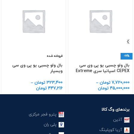
-19%
فروخته شده
بال ولو چسبی یو پی وی سی
بال ولو چسبی یو پی وی سی
CEPEX اسپانیا سری Extreme
ویسپار
7,720,000
تومان
–
323,400
تومان
–
45,000,000
تومان
447,216
تومان
برندهای وگ کالا
پترو فجر مرکزی
آذین
پلی ران
آریا کوپلینگ