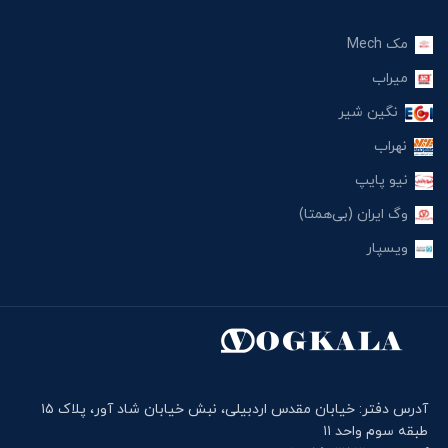
مک Mech
میراب
نگین شیر
نهراب
نیو پایپ
وگ ایران (بی‌همتا)
ویسپار
آدرس دفتر: خیابان مقدس اردبیلی، نبش خیابان شاد آور، پلاک ۱۵
طبقه سوم واحد ۱۱