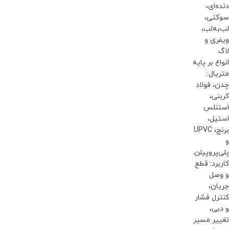
دنده‌ای،
سوکتی،
لب‌به‌لب،
ویفری و
لاگ.
انواع بر پایه
متریال:
چدن، فولاد
کربنی،
استنلس
استیل،
برنج، UPVC
و
پلی‌پروپیلن.
کاربرد: قطع
و وصل
جریان،
کنترل فشار
و دبی،
تغییر مسیر