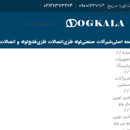
اوره سریع:
۰۹۰۰۱۲۲۷۹۱۴
02126373264
Skip to navigation
Skip to main content
ه اصلی
شیرآلات صنعتی
لوله فلزی
اتصالات فلزی
فلنج
لوله و اتصالات
خانه
/
تجهیزات
پایپینگ
/
شیرآلات
صنعتی
/
شیر توپی
بال ولو
/
شیر توپی
یو پی وی
سی