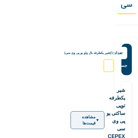
سی
تعداد:
۱
(شیر یکطرفه بال ولو یو پی وی سی)
جستجو:
شیر
یکطرفه
توپی
ساکتی یو
مشاهده
▼
پی وی
قیمت‌ها
سی
CEPEX