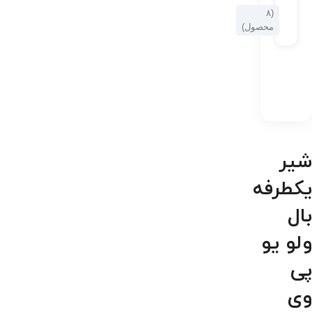
(۸
محصول)
شیر
یکطرفه
بال
ولو یو
پی
وی