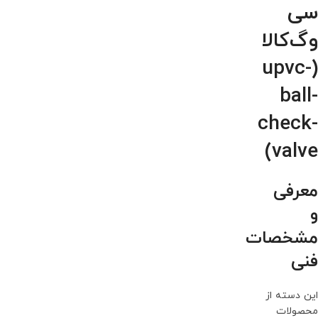
سی
وگ‌کالا
(upvc-
ball-
check-
valve)
معرفی
و
مشخصات
فنی
این دسته از
محصولات