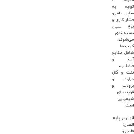
مدل‌ها با
توجه به
سایز نامی،
فشار کاری و
نوع سیال
دسته‌بندی
می‌شوند،
کاربردها
شامل صنایع
آب و
فاضلاب،
نفت و گاز،
حرارت و
برودت و
فرایندهای
شیمیایی
است.
انواع بر پایه
اتصال:
فلنجی،