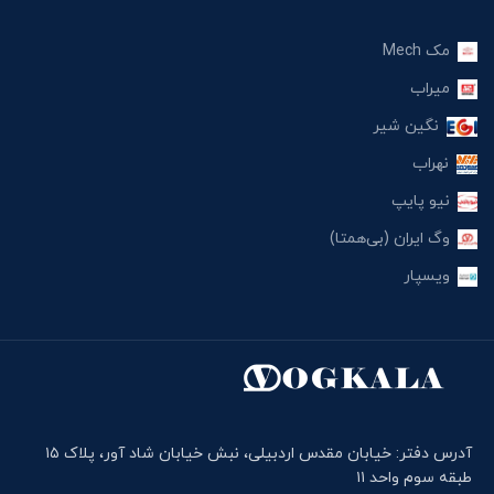
مک Mech
میراب
نگین شیر
نهراب
نیو پایپ
وگ ایران (بی‌همتا)
ویسپار
آدرس دفتر: خیابان مقدس اردبیلی، نبش خیابان شاد آور، پلاک ۱۵
طبقه سوم واحد ۱۱