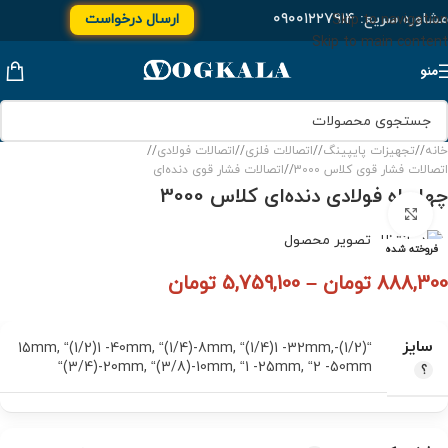
مشاوره سریع:
۰۹۰۰۱۲۲۷۹۱۴
ارسال درخواست
Skip to navigation
Skip to main content
منو
خانه
/
تجهیزات پایپینگ
/
اتصالات فلزی
/
اتصالات فولادی
/
اتصالات فشار قوی کلاس 3000
/
اتصالات فشار قوی دنده‌ای
چهارراه فولادی دنده‌ای کلاس 3000
برای بزرگنمایی کلیک کنید
فروخته شده
888,300
تومان
–
5,759,100
تومان
سایز
,
“(1/2)1 -40mm
,
“(1/4)-8mm
,
“(1/4)1 -32mm
,
“(1/2)-15mm
“(3/4)-20mm
,
“(3/8)-10mm
,
“1 -25mm
,
“2 -50mm