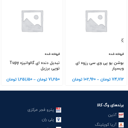
فروخته شده
فروخته شده
بوشن یو پی وی سی رزوه ای
تبدیل دنده ای گالوانیزه Tupy
ویسپار
توپی برزیل
74,712
تومان
–
102,960
تومان
71,250
تومان
–
1,251,150
تومان
برندهای وگ کالا
پترو فجر مرکزی
آذین
پلی ران
آریا کوپلینگ