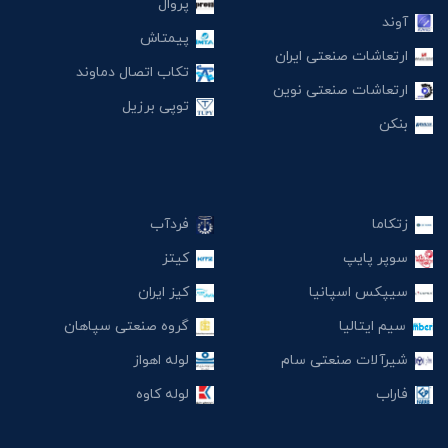
پروال
آوند
پیمتاش
ارتعاشات صنعتی ایران
تکاب اتصال دماوند
ارتعاشات صنعتی نوین
توپی برزیل
بنکن
زتکاما
فردآب
سوپر پایپ
کیتز
سیپکس اسپانیا
کیز ایران
سیم ایتالیا
گروه صنعتی سپاهان
شیرآلات صنعتی سام
لوله اهواز
فاراب
لوله کاوه