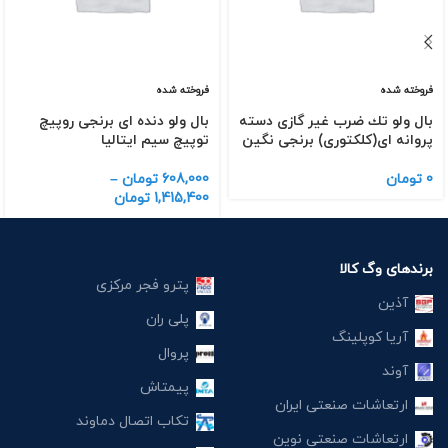
فروخته شده
فروخته شده
بال ولو تك ضرب غیر گازی دسته
بال ولو دنده ای برنجی روپیچ
پروانه ای(كلكتوری) برنجی نگین
توپیچ سیم ایتالیا
0
تومان
608,000
تومان
–
1,415,400
تومان
برندهای وگ کالا
پترو فجر مرکزی
آذین
پلی ران
آریا کوپلینگ
پروال
آوند
پیمتاش
ارتعاشات صنعتی ایران
تکاب اتصال دماوند
ارتعاشات صنعتی نوین