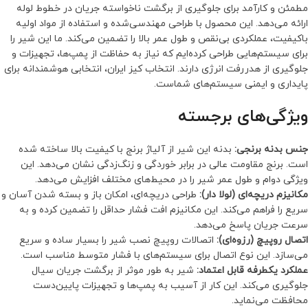
مطمئن و کارآمد برای جلوگیری از برگشت ناخواسته جریان در خطوط لوله
ارائه می‌دهد. این محصول با طراحی مهندسی‌شده و استفاده از مواد اولیه
باکیفیت، عملکردی بی‌نقص و طول عمر بالا را تضمین می‌کند. ما این شیر را
برای سیستم‌هایی طراحی کرده‌ایم که نیاز به حفاظت از پمپ‌ها، تجهیزات و
جلوگیری از هدررفت انرژی دارند. انتخاب کیز ایران، انتخابی هوشمندانه برای
پایداری و ایمنی سیستم‌های شماست.
ویژگی‌های برجسته
جنس بدنه برنجی:
بدنه این شیر از آلیاژ برنج با کیفیت بالا ساخته شده
است. برنج مقاومت عالی در برابر خوردگی و زنگ‌زدگی نشان می‌دهد. این
ویژگی دوام و طول عمر شیر را در محیط‌های مختلف افزایش می‌دهد.
مکانیزم دریچه‌ای (لولا دار):
طراحی دریچه‌ای، امکان باز و بسته شدن آسان و
سریع را فراهم می‌کند. این مکانیزم افت فشار حداقل را تضمین کرده و به
سرعت جریان پاسخ می‌دهد.
اتصال روپیچ (رزوه‌ای):
اتصالات روپیچ نصب شیر را بسیار ساده و سریع
می‌سازد. این نوع اتصال برای سیستم‌های با فشار متوسط مناسب است.
عملکرد یکطرفه قابل اعتماد:
شیر به طور موثر از برگشت جریان سیال
جلوگیری می‌کند. این کار از آسیب به پمپ‌ها و تجهیزات پایین‌دست
محافظت می‌نماید.