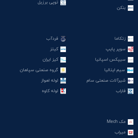
توپی برزیل
بنکن
زتکاما
فردآب
سوپر پایپ
کیتز
سیپکس اسپانیا
کیز ایران
سیم ایتالیا
گروه صنعتی سپاهان
شیرآلات صنعتی سام
لوله اهواز
فاراب
لوله کاوه
مک Mech
میراب