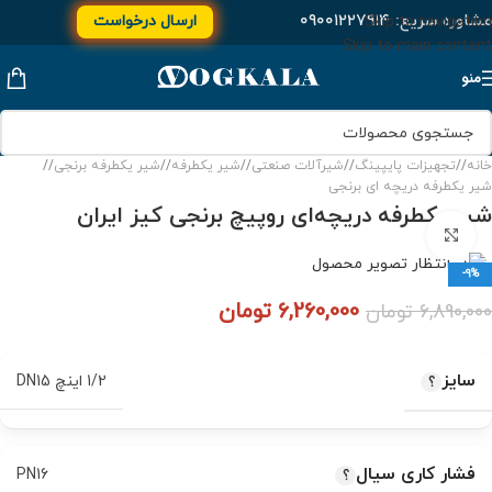
مشاوره سریع:
۰۹۰۰۱۲۲۷۹۱۴
ارسال درخواست
Skip to navigation
Skip to main content
منو
خانه
/
تجهیزات پایپینگ
/
شیرآلات صنعتی
/
شیر یکطرفه
/
شیر یکطرفه برنجی
/
شیر یکطرفه دریچه ای برنجی
شیر یکطرفه دریچه‌ای روپیچ برنجی کیز ایران
برای بزرگنمایی کلیک کنید
-9%
6,260,000
تومان
6,890,000
تومان
سایز
1/2 اینچ DN15
فشار کاری سیال
PN16