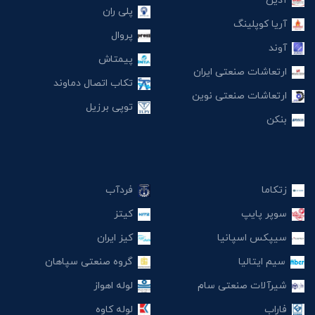
آذین
پلی ران
آریا کوپلینگ
پروال
آوند
پیمتاش
ارتعاشات صنعتی ایران
تکاب اتصال دماوند
ارتعاشات صنعتی نوین
توپی برزیل
بنکن
زتکاما
فردآب
سوپر پایپ
کیتز
سیپکس اسپانیا
کیز ایران
سیم ایتالیا
گروه صنعتی سپاهان
شیرآلات صنعتی سام
لوله اهواز
فاراب
لوله کاوه