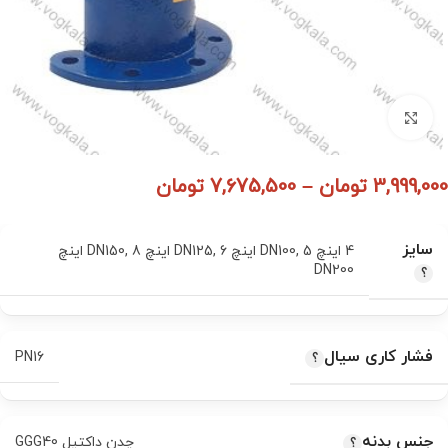
برای بزرگنمایی کلیک کنید
3,999,000
تومان
–
7,675,500
تومان
سایز
4 اینچ DN100
5 اینچ DN125
,
6 اینچ DN150
,
,
8 اینچ
DN200
فشار کاری سیال
PN16
جنس بدنه
چدن داکتیل GGG40