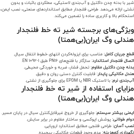
شیر با بدنه چدن داکتیل و آب‌بندی لاستیکی، عملکردی باثبات و بدون
نشتی ارائه می‌دهد. طراحی فلنجدار مطابق استانداردهای صنعتی، نصب ایمن،
استحکام بالا و کاربری ساده را تضمین می‌کند.
ویژگی‌های برجسته شیر ته خط فلنجدار
هندلی وگ ایران(بی‌همتا)
قطع جریان کامل:
مناسب برای ایزوله‌کردن انتهای خطوط انتقال سیال.
اتصال فلنجدار استاندارد:
سازگار با فلنج‌های PN16 طبق EN 1092-1.
بدنه چدن داکتیل مقاوم:
تحمل فشار، ضربه و خوردگی محیطی.
هندل مکانیکی پایدار:
قابلیت کنترل دستی روان و دقیق.
آب‌بندی نرم:
با لاستیک NBR یا EPDM برای جلوگیری از نشتی.
مزایای استفاده از شیر ته خط فلنجدار
هندلی وگ ایران(بی‌همتا)
ایمنی بیشتر سیستم:
جلوگیری از خروج غیر‌قابل‌کنترل سیال در پایان مسیر.
دوام طولانی:
پوشش اپوکسی و ساختار مقاوم در برابر سایش.
نصب آسان:
طراحی فلنجی مطابق استاندارد اروپایی.
نگهداری کم‌هزینه:
عدم وجود قطعات مکانیکی پیچیده.