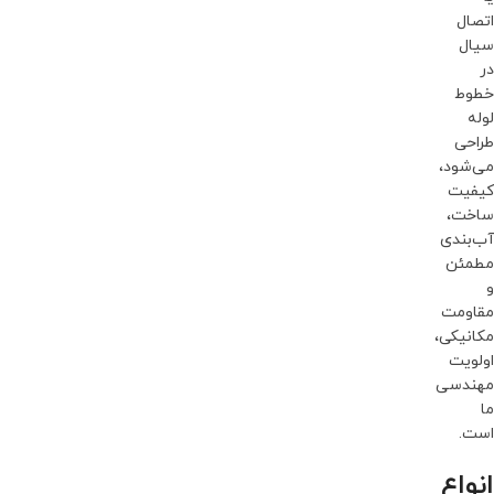
اتصال
سیال
در
خطوط
لوله
طراحی
می‌شود،
کیفیت
ساخت،
آب‌بندی
مطمئن
و
مقاومت
مکانیکی،
اولویت
مهندسی
ما
است.
انواع