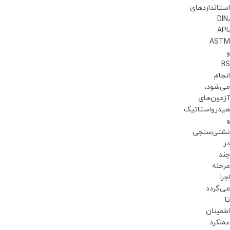
استانداردهای
DIN،
API،
ASTM
و
BS
انجام
می‌شود،
آزمون‌های
هیدرواستاتیک
و
نشتی‌سنجی
در
چند
مرحله
اجرا
می‌گردد
تا
اطمینان
عملکرد