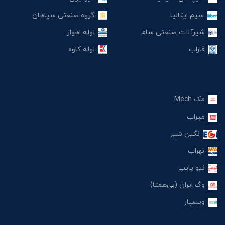
سیم ایتالیا
گروه صنعتی سپاهان
شیرآلات صنعتی سام
لوله اهواز
فاراب
لوله کاوه
مک Mech
میراب
نگین شیر
نهراب
نیو پایپ
وگ ایران (بی‌همتا)
ویسپار