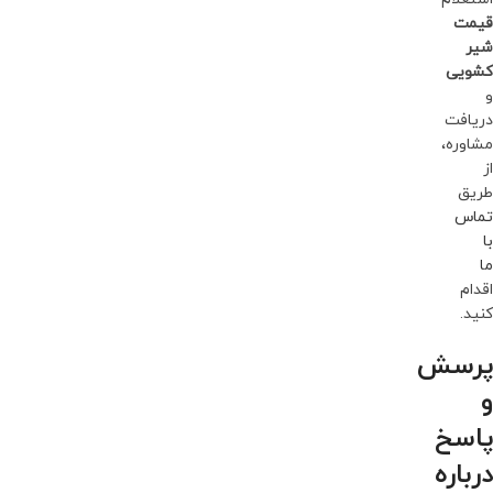
قیمت
شیر
کشویی
و
دریافت
مشاوره،
از
طریق
تماس
با
ما
اقدام
کنید.
پرسش
و
پاسخ
درباره