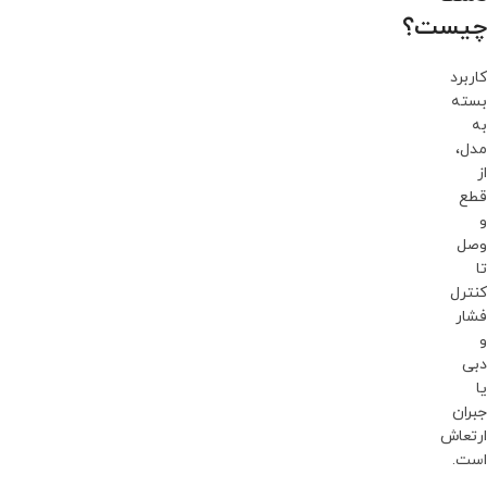
چیست؟
کاربرد
بسته
به
مدل،
از
قطع
و
وصل
تا
کنترل
فشار
و
دبی
یا
جبران
ارتعاش
است.