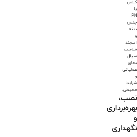
کلاس
یا
PN.
جنس
بدنه
و
آب‌بند
مناسب
سیال.
دمای
عملیاتی
و
شرایط
محیطی.
نصب،
بهره‌برداری
و
نگهداری