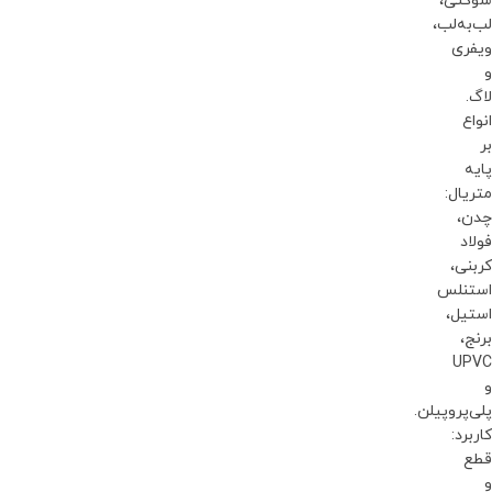
سوکتی،
لب‌به‌لب،
ویفری
و
لاگ.
انواع
بر
پایه
متریال:
چدن،
فولاد
کربنی،
استنلس
استیل،
برنج،
UPVC
و
پلی‌پروپیلن.
کاربرد:
قطع
و