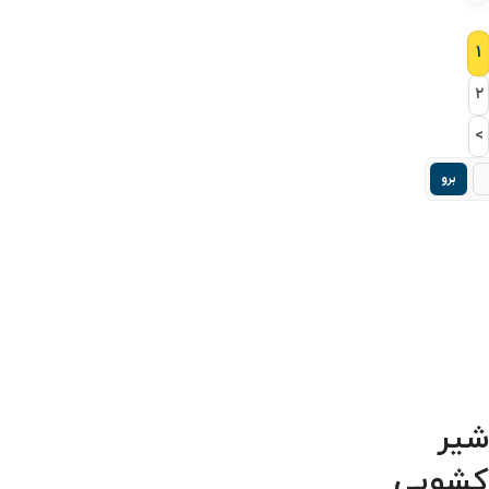
۱
۲
>
برو
شیر
کشویی