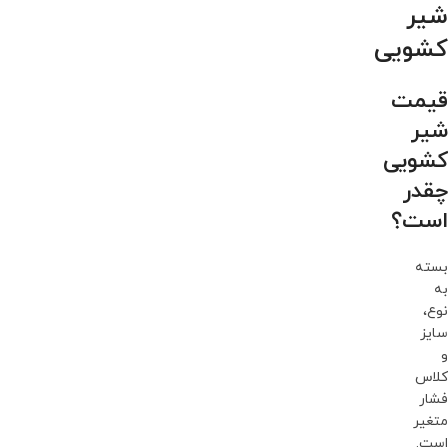
شیر
کشویی
قیمت
شیر
کشویی
چقدر
است؟
بسته
به
نوع،
سایز
و
کلاس
فشار
متغیر
است.