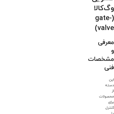
وگ‌کالا
(gate-
valve)
معرفی
و
مشخصات
فنی
این
دسته
از
محصولات
برای
کنترل
یا