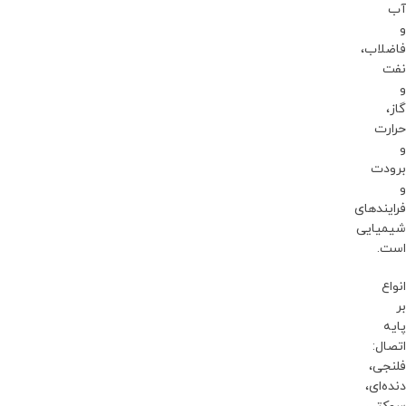
آب
و
فاضلاب،
نفت
و
گاز،
حرارت
و
برودت
و
فرایندهای
شیمیایی
است.
انواع
بر
پایه
اتصال:
فلنجی،
دنده‌ای،