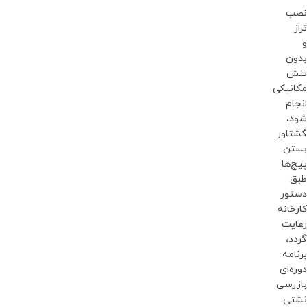
نصب
تراز
و
بدون
تنش
مکانیکی
انجام
شود،
گشتاور
بستن
پیچ‌ها
طبق
دستور
کارخانه
رعایت
گردد،
برنامه
دوره‌ای
بازرسی
نشتی