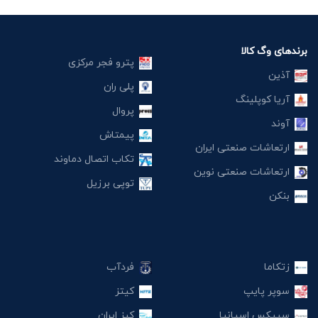
برندهای وگ کالا
پترو فجر مرکزی
آذین
پلی ران
آریا کوپلینگ
پروال
آوند
پیمتاش
ارتعاشات صنعتی ایران
تکاب اتصال دماوند
ارتعاشات صنعتی نوین
توپی برزیل
بنکن
زتکاما
فردآب
سوپر پایپ
کیتز
سیپکس اسپانیا
کیز ایران