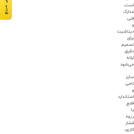
سفارش سریع
است،
مدارک
فنی
و
دیتاشیت
برای
تصمیم
دقیق
ارائه
می‌شود.
سایز
نامی
و
استاندارد
فلنج
یا
رزوه.
فشار
کاری،