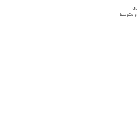
ری
و متوسط