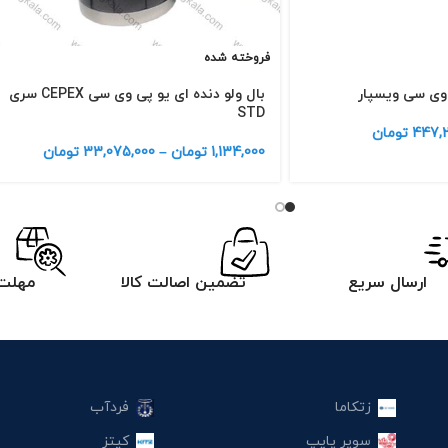
فروخته شده
 وی سی ویسپار
بال ولو دنده ای یو پی وی سی CEPEX سری
STD
447,2
تومان
1,134,000
تومان
–
33,075,000
تومان
ارسال سریع
تضمین اصالت کالا
مهلت 
زتکاما
فردآب
سوپر پایپ
کیتز