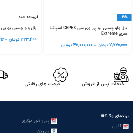
-19%
فروخته شده
بال ولو چسبی یو پی وی سی CEPEX اسپانیا
بال ولو چسبی یو پی
سری Extreme
323,400
تومان
–
16
7,720,000
تومان
–
45,000,000
تومان
خدمات پس از فروش
قیمت های رقابتی
برندهای وگ کالا
پترو فجر مرکزی
آذین
پلی ران