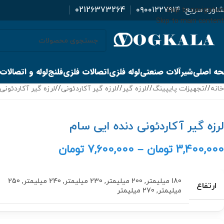
اوره سریع:
۰۹۰۰۱۲۲۷۹۱۴
02126373264
Skip to navigation
Skip to main content
ه اصلی
شیرآلات صنعتی
لوله فلزی
اتصالات فلزی
فلنج
لوله و اتصالات
خانه
/
تجهیزات پایپینگ
/
لرزه گیر
/
لرزه گیر آکاردئونی
/
لرزه گیر آکاردئونی
لرزه گیر آکاردئونی دنده ایی سام
3,400,000
تومان
–
7,600,000
تومان
180 میلیمتر
,
200 میلیمتر
,
230 میلیمتر
,
240 میلیمتر
,
250
ارتفاع
میلیمتر
,
270 میلیمتر