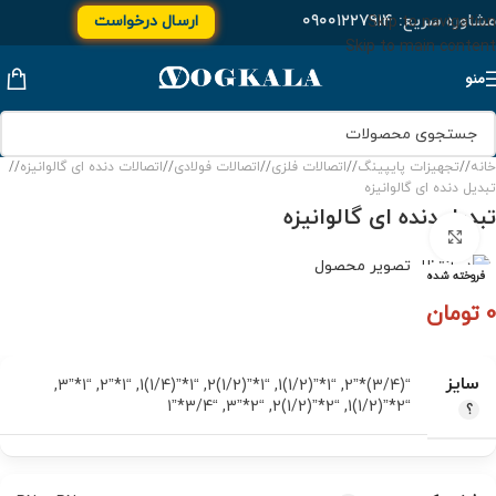
مشاوره سریع:
۰۹۰۰۱۲۲۷۹۱۴
ارسال درخواست
Skip to navigation
Skip to main content
منو
خانه
/
تجهیزات پایپینگ
/
اتصالات فلزی
/
اتصالات فولادی
/
اتصالات دنده ای گالوانیزه
/
تبدیل دنده ای گالوانیزه
تبدیل دنده ای گالوانیزه
برای بزرگنمایی کلیک کنید
فروخته شده
0
تومان
سایز
,
“1*”3
,
“1*”2
,
“1*”(1/4)1
,
“1*”(1/2)2
,
“1*”(1/2)1
,
“(3/4)*”2
“3/4*”1
,
“2*”3
,
“2*”(1/2)2
,
“2*”(1/2)1