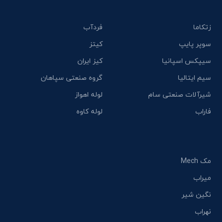
زتکاما
فردآب
سوپر پایپ
کیتز
سیپکس اسپانیا
کیز ایران
سیم ایتالیا
گروه صنعتی سپاهان
شیرآلات صنعتی سام
لوله اهواز
فاراب
لوله کاوه
مک Mech
میراب
نگین شیر
نهراب