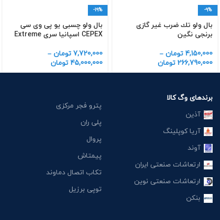
-19%
-9%
بال ولو تك ضرب غیر گازی
بال ولو چسبی یو پی وی سی
برنجی نگین
CEPEX اسپانیا سری Extreme
4,150,000
تومان
–
7,720,000
تومان
–
266,790,000
تومان
45,000,000
تومان
برندهای وگ کالا
پترو فجر مرکزی
آذین
پلی ران
آریا کوپلینگ
پروال
آوند
پیمتاش
ارتعاشات صنعتی ایران
تکاب اتصال دماوند
ارتعاشات صنعتی نوین
توپی برزیل
بنکن