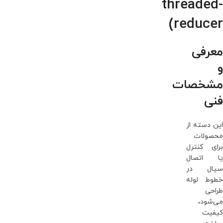
threaded-
reducer)
معرفی
و
مشخصات
فنی
این دسته از
محصولات
برای کنترل
یا اتصال
سیال در
خطوط لوله
طراحی
می‌شود،
کیفیت