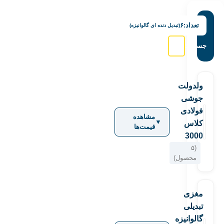
تعداد:
۶
(تبدیل دنده ای گالوانیزه)
جستجو:
ولدولت
جوشی
فولادی
مشاهده
▼
کلاس
قیمت‌ها
3000
(۵
محصول)
مغزی
تبدیلی
گالوانیزه