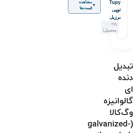
Tupy
مشاهده
▼
قیمت‌ها
توپی
برزیل
(۲۷
محصول)
تبدیل
دنده
ای
گالوانیزه
وگ‌کالا
(galvanized-