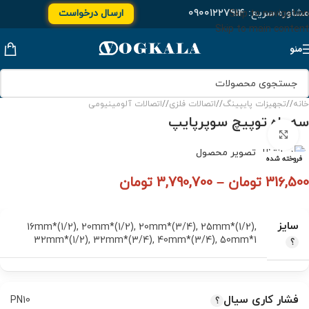
مشاوره سریع:
۰۹۰۰۱۲۲۷۹۱۴
ارسال درخواست
Skip to navigation
Skip to main content
منو
خانه
/
تجهیزات پایپینگ
/
اتصالات فلزی
/
اتصالات آلومینیومی
سه راه توپیچ سوپرپایپ
برای بزرگنمایی کلیک کنید
فروخته شده
316,500
تومان
–
3,790,700
تومان
سایز
16mm*(1/2)
,
20mm*(1/2)
,
20mm*(3/4)
,
25mm*(1/2)
,
32mm*(1/2)
,
32mm*(3/4)
,
40mm*(3/4)
,
50mm*1
فشار کاری سیال
PN10