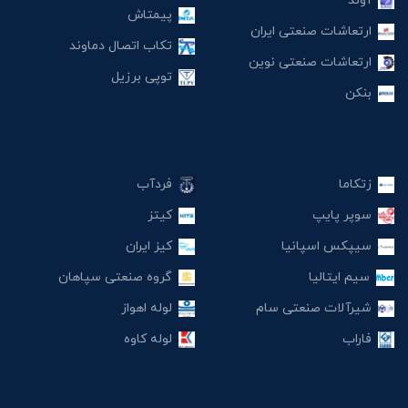
آوند
پیمتاش
ارتعاشات صنعتی ایران
تکاب اتصال دماوند
ارتعاشات صنعتی نوین
توپی برزیل
بنکن
زتکاما
فردآب
سوپر پایپ
کیتز
سیپکس اسپانیا
کیز ایران
سیم ایتالیا
گروه صنعتی سپاهان
شیرآلات صنعتی سام
لوله اهواز
فاراب
لوله کاوه