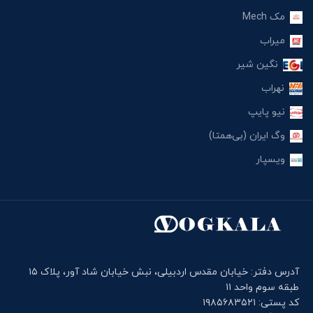
مک Mech
میراب
نگین شیر
نهراب
نیو پایپ
وگ ایران (بی‌همتا)
ویسپار
آدرس دفتر: خیابان مقدس اردبیلی، نبش خیابان شاد آور، پلاک ۱۵
طبقه سوم واحد ۱۱
کد پستی: ۱۹۸۵۶۸۳۵۲۱