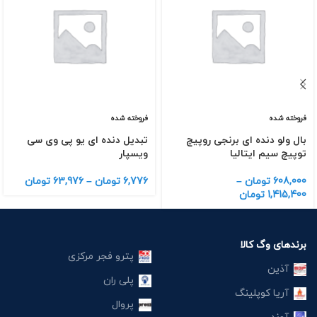
فروخته شده
فروخته شده
بال ولو دنده ای برنجی روپیچ
تبدیل دنده ای یو پی وی سی
توپیچ سیم ایتالیا
ویسپار
608,000
تومان
–
6,776
تومان
–
63,976
تومان
1,415,400
تومان
برندهای وگ کالا
پترو فجر مرکزی
آذین
پلی ران
آریا کوپلینگ
پروال