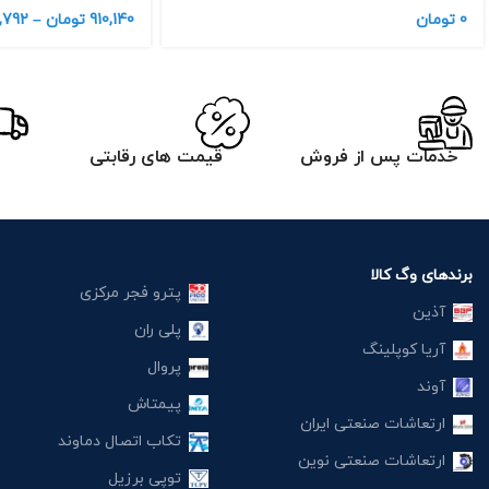
0
تومان
910,140
تومان
–
,792
خدمات پس از فروش
قیمت های رقابتی
برندهای وگ کالا
پترو فجر مرکزی
آذین
پلی ران
آریا کوپلینگ
پروال
آوند
پیمتاش
ارتعاشات صنعتی ایران
تکاب اتصال دماوند
ارتعاشات صنعتی نوین
توپی برزیل