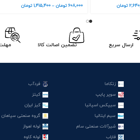
2,640
تومان
608,000
تومان
–
1,415,400
تومان
ارسال سریع
تضمین اصالت کالا
مهلت 
زتکاما
فردآب
سوپر پایپ
کیتز
سیپکس اسپانیا
کیز ایران
سیم ایتالیا
گروه صنعتی سپاهان
شیرآلات صنعتی سام
لوله اهواز
فاراب
لوله کاوه