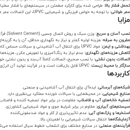
تحمل فشار بالا:
طراحی شده برای کارکرد مطمئن در سیستم‌های با فشار عملیاتی
عمر طولانی:
با توجه به خواص فیزیکی و شیمیایی UPVC، این اتصالات عمر مفید بسیار طولانی دارند.
مزایا
نصب آسان و سریع:
وزن سبک و روش اتصال چسبی (Solvent Cement) فرآیند نصب را بسیار ساده می‌کند.
مقرون به صرفه:
هزینه اولیه کمتر و نیاز به نگهداری حداقل، آن را به گزینه‌ا
بهداشتی و ایمن:
مواد UPVC برای انتقال آب آشامیدنی و سیالات حساس کاملاً بی‌خطر هستند.
کاهش هزینه‌های نگهداری:
عدم نیاز به رنگ‌آمیزی یا تعویض مکرر، هزینه‌ه
اتصالات بدون نشتی:
با نصب صحیح، اتصالات کاملاً آب‌بند و بدون نشتی خوا
سازگار با محیط زیست:
UPVC قابل بازیافت است و در فرآیند تولید آن انرژی کمتری مصرف می‌شود.
کاربردها
شبکه‌های آبرسانی:
ایده‌آل برای انتقال آب آشامیدنی و صنعتی.
صنایع شیمیایی:
در محیط‌هایی با سیالات خورنده عملکرد بی‌نظیری دارد.
تصفیه خانه‌های آب و فاضلاب:
مقاومت در برابر مواد تصفیه کننده و فاضلاب‌
سیستم‌های آبیاری:
مقاوم در برابر شرایط جوی و مواد شیمیایی کشاورزی.
استخرها و پارک‌های آبی:
عدم تاثیرپذیری از کلر و مواد ضدعفونی‌کننده.
آزمایشگاه‌ها:
انتقال سیالات شیمیایی با اطمینان بالا.
فرآیندهای صنعتی:
در صنایع مختلف برای انشعاب خطوط سیال استفاده می‌ش