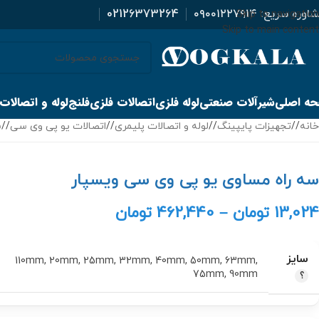
اوره سریع:
۰۹۰۰۱۲۲۷۹۱۴
02126373264
Skip to navigation
Skip to main content
ه اصلی
شیرآلات صنعتی
لوله فلزی
اتصالات فلزی
فلنج
لوله و اتصالات
خانه
/
تجهیزات پایپینگ
/
لوله و اتصالات پلیمری
/
اتصالات یو پی وی سی
/
س
سه راه مساوی یو پی وی سی ویسپار
13,024
تومان
–
462,440
تومان
سایز
110mm
,
20mm
,
25mm
,
32mm
,
40mm
,
50mm
,
63mm
,
75mm
,
90mm