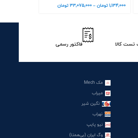
1,134,000
تومان
–
33,075,000
تومان
تست کالا
فاکتور رسمی
مک Mech
میراب
نگین شیر
نهراب
نیو پایپ
وگ ایران (بی‌همتا)