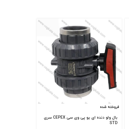
فروخته شده
فروخته شده
بال ولو دنده ای یو پی وی سی CEPEX سری
بال ولو دنده ای 
STD
919,695
تومان
–
0