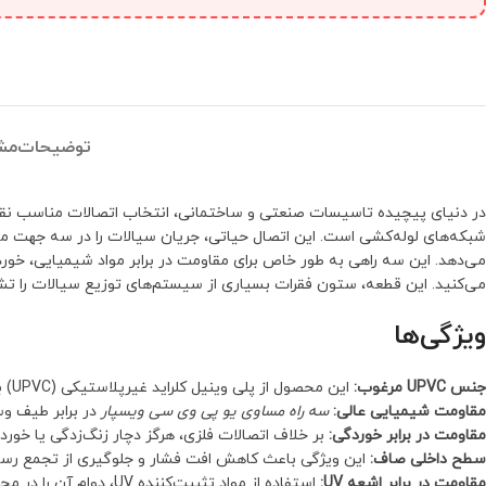
توضیحات
مش
در دنیای پیچیده تاسیسات صنعتی و ساختمانی، انتخاب اتصالات مناسب نقشی
می‌دهد. این سه راهی به طور خاص برای مقاومت در برابر مواد شیمیایی، خو
می‌کنید. این قطعه، ستون فقرات بسیاری از سیستم‌های توزیع سیالات را تش
ویژگی‌ها
جنس UPVC مرغوب:
این محصول از پلی وینیل کلراید غیرپلاستیکی (UPVC) با کیفیت بالا ساخته شده است که مقاومت فوق‌العاده‌ای دارد.
مقاومت شیمیایی عالی:
سه راه مساوی یو پی وی سی ویسپار
در برابر طیف وس
مقاومت در برابر خوردگی:
بر خلاف اتصالات فلزی، هرگز دچار زنگ‌زدگی یا خورد
سطح داخلی صاف:
این ویژگی باعث کاهش افت فشار و جلوگیری از تجمع رسو
مقاومت در برابر اشعه UV:
استفاده از مواد تثبیت‌کننده UV، دوام آن را در محیط‌های بیرونی تضمین می‌کند.