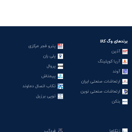
برندهای وگ کالا
پترو فجر مرکزی
آذین
پلی ران
آریا کوپلینگ
پروال
آوند
پیمتاش
ارتعاشات صنعتی ایران
تکاب اتصال دماوند
ارتعاشات صنعتی نوین
توپی برزیل
بنکن
زتکاما
فردآب