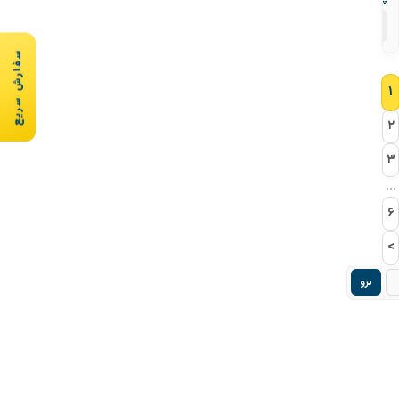
۹
محصول
سفارش سریع
۱
۲
۳
...
۶
>
برو