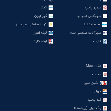
سوپر پایپ
کیتز
سیپکس اسپانیا
کیز ایران
سیم ایتالیا
گروه صنعتی سپاهان
شیرآلات صنعتی سام
لوله اهواز
فاراب
لوله کاوه
مک Mech
میراب
نگین شیر
نهراب
نیو پایپ
وگ ایران (بی‌همتا)