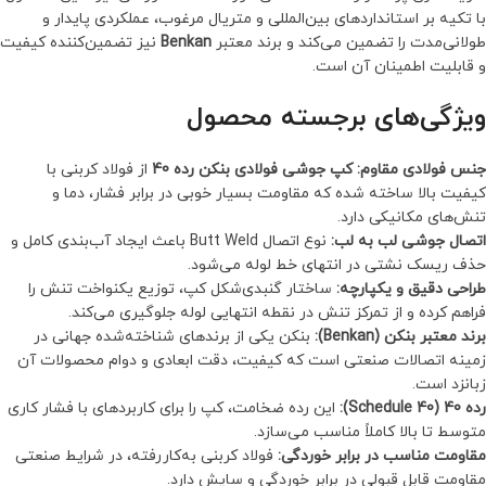
با تکیه بر استانداردهای بین‌المللی و متریال مرغوب، عملکردی پایدار و
طولانی‌مدت را تضمین می‌کند و برند معتبر
Benkan
نیز تضمین‌کننده کیفیت
و قابلیت اطمینان آن است.
ویژگی‌های برجسته محصول
جنس فولادی مقاوم:
کپ جوشی فولادی بنکن رده 40
از فولاد کربنی با
کیفیت بالا ساخته شده که مقاومت بسیار خوبی در برابر فشار، دما و
تنش‌های مکانیکی دارد.
اتصال جوشی لب به لب:
نوع اتصال Butt Weld باعث ایجاد آب‌بندی کامل و
حذف ریسک نشتی در انتهای خط لوله می‌شود.
طراحی دقیق و یکپارچه:
ساختار گنبدی‌شکل کپ، توزیع یکنواخت تنش را
فراهم کرده و از تمرکز تنش در نقطه انتهایی لوله جلوگیری می‌کند.
برند معتبر بنکن (Benkan):
بنکن یکی از برندهای شناخته‌شده جهانی در
زمینه اتصالات صنعتی است که کیفیت، دقت ابعادی و دوام محصولات آن
زبانزد است.
رده 40 (Schedule 40):
این رده ضخامت، کپ را برای کاربردهای با فشار کاری
متوسط تا بالا کاملاً مناسب می‌سازد.
مقاومت مناسب در برابر خوردگی:
فولاد کربنی به‌کاررفته، در شرایط صنعتی
مقاومت قابل قبولی در برابر خوردگی و سایش دارد.