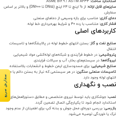
استاندارد ساخت:
ASME B16.9 / ASTM A234.
سایزهای قابل ارائه:
از ½ اینچ تا 24 اینچ (DN15 تا DN600) و بالاتر بر اساس
سفارش.
دمای کاری:
مناسب برای بازه وسیعی از دماهای صنعتی.
فشار کاری:
متناسب با رده 40 و شرایط بهره‌برداری خط لوله.
کاربردهای اصلی
صنایع نفت و گاز:
بستن انتهای خطوط لوله در پالایشگاه‌ها و تاسیسات
انتقال.
پتروشیمی:
در خطوط فرآیندی و شبکه‌های لوله‌کشی مواد شیمیایی.
نیروگاه‌ها:
در سیستم‌های بخار، آب و سیالات فرایندی.
صنایع شیمیایی:
برای مسدودسازی ایمن خطوط و انشعابات بلااستفاده.
تاسیسات صنعتی سنگین:
در هر سیستمی که نیاز به بستن دائم یا موقت
سفارش سریع
انتهای لوله وجود دارد.
نصب و نگهداری
نصب:
جوشکاری باید توسط نیروی متخصص و مطابق دستورالعمل‌های
استاندارد انجام شود تا یکپارچگی اتصال تضمین گردد.
بازرسی:
بررسی دوره‌ای محل جوش و بدنه کپ برای اطمینان از عدم وجود
ترک یا خوردگی توصیه می‌شود.