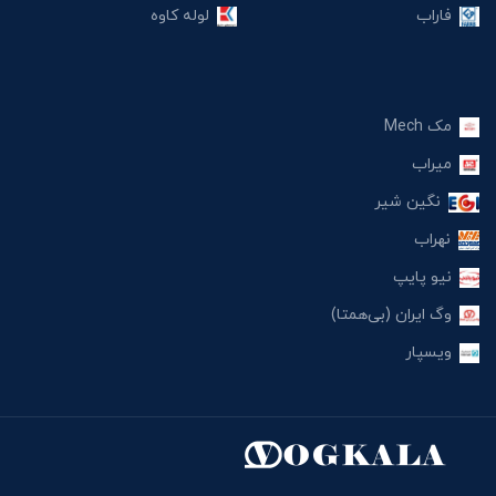
فاراب
لوله کاوه
مک Mech
میراب
نگین شیر
نهراب
نیو پایپ
وگ ایران (بی‌همتا)
ویسپار