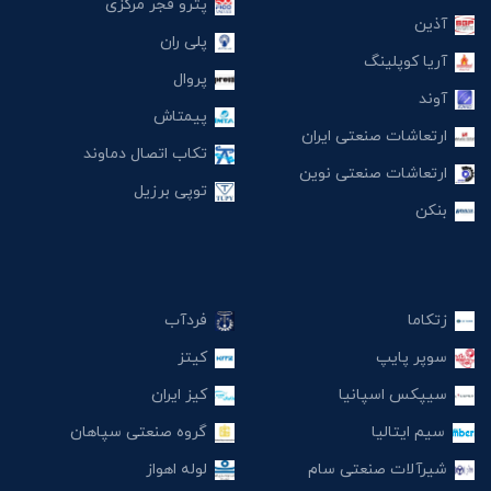
پترو فجر مرکزی
آذین
پلی ران
آریا کوپلینگ
پروال
آوند
پیمتاش
ارتعاشات صنعتی ایران
تکاب اتصال دماوند
ارتعاشات صنعتی نوین
توپی برزیل
بنکن
زتکاما
فردآب
سوپر پایپ
کیتز
سیپکس اسپانیا
کیز ایران
سیم ایتالیا
گروه صنعتی سپاهان
شیرآلات صنعتی سام
لوله اهواز