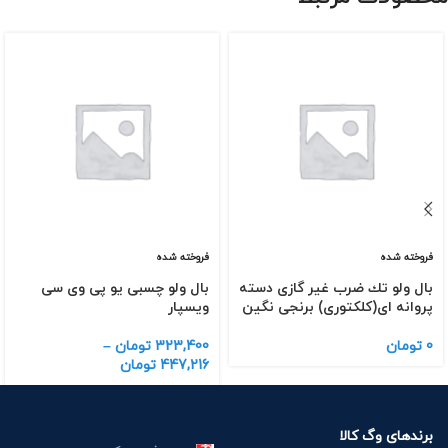
فروخته شده
فروخته شده
بال ولو تك ضرب غیر گازی دسته
بال ولو چسبی یو پی وی سی
پروانه ای(كلكتوری) برنجی نگین
ویسپار
0
تومان
323,400
تومان
–
447,216
تومان
برندهای وگ کالا