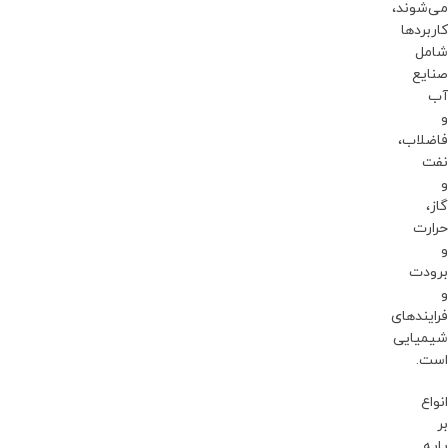
می‌شوند،
کاربردها
شامل
صنایع
آب
و
فاضلاب،
نفت
و
گاز،
حرارت
و
برودت
و
فرایندهای
شیمیایی
است.
انواع
بر
پایه