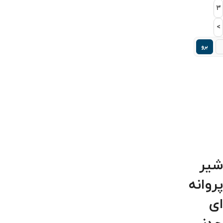
۳
>
برو
شیر
پروانه
ای