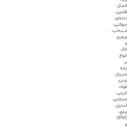
اتصال:
فلنجی،
دنده‌ای،
سوکتی،
لب‌به‌لب،
ویفری
و
لاگ.
انواع
بر
پایه
متریال:
چدن،
فولاد
کربنی،
استنلس
استیل،
برنج،
UPVC
و