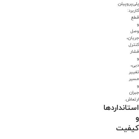
پلی‌پروپیلن.
کاربرد:
قطع
و
وصل
جریان،
کنترل
فشار
و
دبی،
تغییر
مسیر
و
جبران
ارتعاش.
استانداردها
و
کیفیت