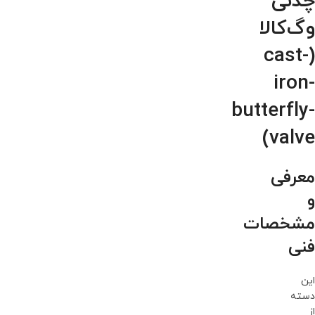
چدنی
وگ‌کالا
(cast-
iron-
butterfly-
valve)
معرفی
و
مشخصات
فنی
این
دسته
از