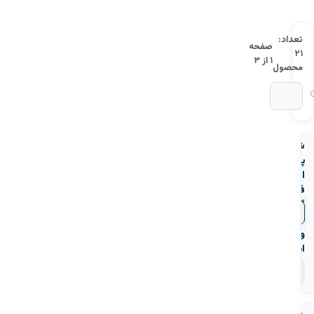
تعداد:
صفحه
۲۱
۱ از ۳
محصول
شیر
پروانه
ای
فلنجدار
گیربکس
▼
قیمت‌ها
دار
وگ
ایران
۹
محصول