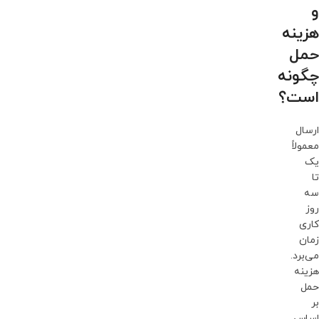
و
هزینه
حمل
چگونه
است؟
ارسال
معمولاً
یک
تا
سه
روز
کاری
زمان
می‌برد.
هزینه
حمل
بر
اساس