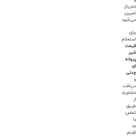
متریال
تعیین
می‌شود.
برای
استعلام
قیمت
شیر
پروانه
ای
چدنی
و
دریافت
مشاوره،
از
طریق
تماس
با
ما
اقدام