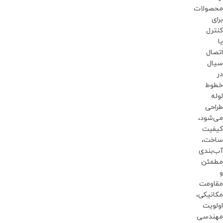
محصولات
برای
کنترل
یا
اتصال
سیال
در
خطوط
لوله
طراحی
می‌شود،
کیفیت
ساخت،
آب‌بندی
مطمئن
و
مقاومت
مکانیکی،
اولویت
مهندسی