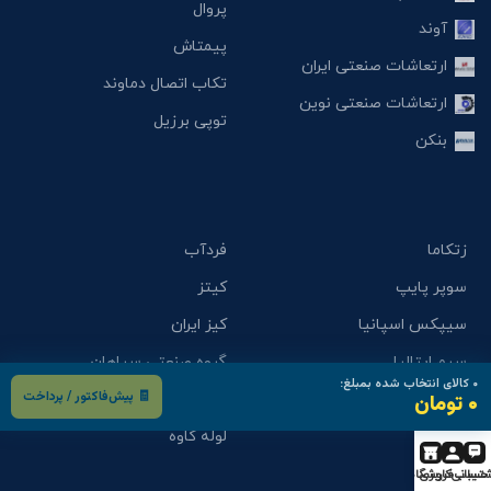
پروال
آوند
پیمتاش
ارتعاشات صنعتی ایران
تکاب اتصال دماوند
ارتعاشات صنعتی نوین
توپی برزیل
بنکن
زتکاما
فردآب
سوپر پایپ
کیتز
سیپکس اسپانیا
کیز ایران
سیم ایتالیا
گروه صنعتی سپاهان
۰
کالای انتخاب شده بمبلغ:
🧾 پیش‌فاکتور / پرداخت
۰ تومان
شیرآلات صنعتی سام
لوله اهواز
فاراب
لوله کاوه
تیبانی
حساب کاربری
فروشگاه