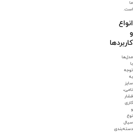
ما
است.
انواع
و
کاربردها
مدل‌ها
با
توجه
به
سایز
نامی،
فشار
کاری
و
نوع
سیال
دسته‌بندی