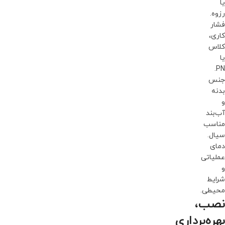
یا
رزوه.
فشار
کاری،
کلاس
یا
PN.
جنس
بدنه
و
آب‌بند
مناسب
سیال.
دمای
عملیاتی
و
شرایط
محیطی.
نصب،
بهره‌برداری