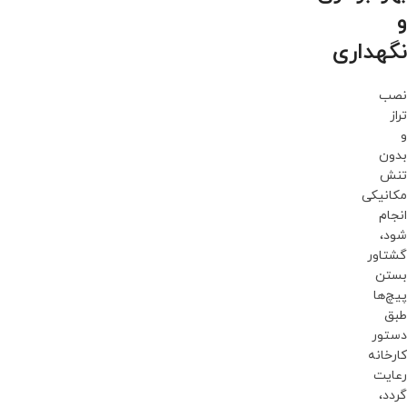
و
نگهداری
نصب
تراز
و
بدون
تنش
مکانیکی
انجام
شود،
گشتاور
بستن
پیچ‌ها
طبق
دستور
کارخانه
رعایت
گردد،