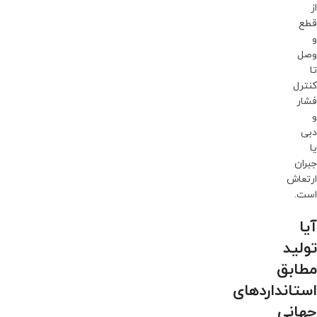
از
قطع
و
وصل
تا
کنترل
فشار
و
دبی
یا
جبران
ارتعاش
است.
آیا
تولید
مطابق
استانداردهای
جهانی