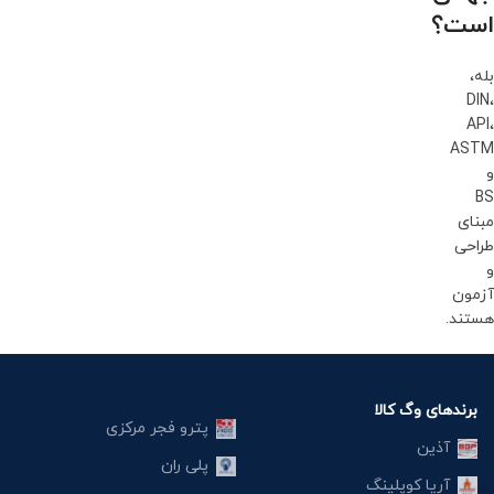
است؟
بله،
DIN،
API،
ASTM
و
BS
مبنای
طراحی
و
آزمون
هستند.
برندهای وگ کالا
پترو فجر مرکزی
آذین
پلی ران
آریا کوپلینگ