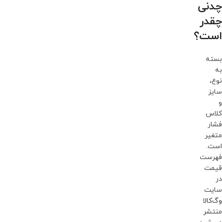
چدنی
چقدر
است؟
بسته
به
نوع،
سایز
و
کلاس
فشار
متغیر
است.
فهرست
قیمت
در
سایت
وگ‌کالا
منتشر