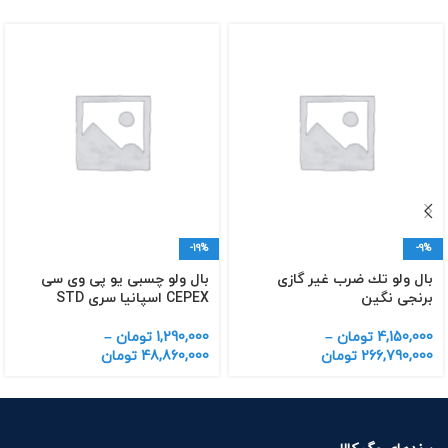
-19%
-9%
بال ولو تك ضرب غیر گازی
بال ولو چسبی یو پی وی سی
برنجی نگین
CEPEX اسپانیا سری STD
4,150,000
تومان
–
1,290,000
تومان
–
266,790,000
تومان
48,860,000
تومان