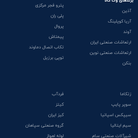
برندهای وگ کالا
پترو فجر مرکزی
آذین
پلی ران
آریا کوپلینگ
پروال
آوند
پیمتاش
ارتعاشات صنعتی ایران
تکاب اتصال دماوند
ارتعاشات صنعتی نوین
توپی برزیل
بنکن
زتکاما
فردآب
سوپر پایپ
کیتز
سیپکس اسپانیا
کیز ایران
سیم ایتالیا
گروه صنعتی سپاهان
شیرآلات صنعتی سام
لوله اهواز