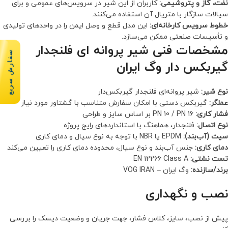
نفت، گاز و پتروشیمی:
کاربران از این شیر در سرویس‌های عمومی و برای
سیالات سازگار با متریال آن استفاده می‌کنند.
خطوط سرویس کارخانه‌ای:
این مدل قطع و وصل ایمن را در واحدهای تولیدی
و تأسیسات صنعتی ممکن می‌سازد.
مشخصات فنی شیر پروانه ای فلنجدار
سفارش سریع
گیربکس دار وگ ایران
نوع شیر:
شیر پروانه‌ای فلنجدار گیربکس‌دار
عملگر:
گیربکس دستی با امکان سفارش متناسب با گشتاور مورد نیاز
فشار کاری:
PN 10 / PN 16 بر اساس سایز و طراحی
نوع اتصال:
فلنجدار، هماهنگ با استانداردهای رایج پروژه
سیت (آب‌بند):
EPDM یا NBR با توجه به نوع سیال و دمای کاری
دمای کاری:
جنس آب‌بند و نوع سیال، محدوده دمای کاری را تعیین می‌کند
تست نشتی:
EN 12266 Class A
برند/سازنده:
وگ ایران – VOG IRAN
نصب و نگهداری
پیش از نصب، سایز، کلاس فشار، جهت جریان و وضعیت دیسک را بررسی