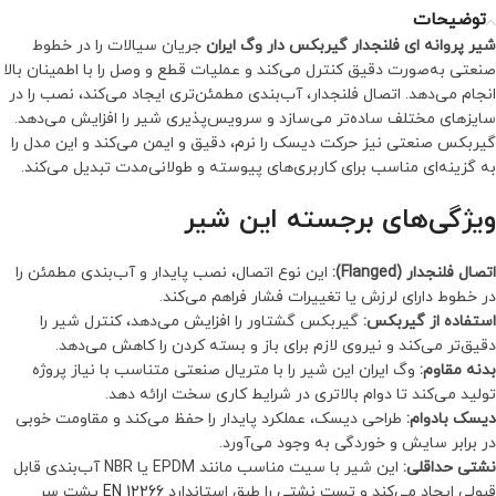
توضیحات
شیر پروانه ای فلنجدار گیربکس دار وگ ایران
جریان سیالات را در خطوط
صنعتی به‌صورت دقیق کنترل می‌کند و عملیات قطع و وصل را با اطمینان بالا
انجام می‌دهد. اتصال فلنجدار، آب‌بندی مطمئن‌تری ایجاد می‌کند، نصب را در
سایزهای مختلف ساده‌تر می‌سازد و سرویس‌پذیری شیر را افزایش می‌دهد.
گیربکس صنعتی نیز حرکت دیسک را نرم، دقیق و ایمن می‌کند و این مدل را
به گزینه‌ای مناسب برای کاربری‌های پیوسته و طولانی‌مدت تبدیل می‌کند.
ویژگی‌های برجسته این شیر
اتصال فلنجدار (Flanged):
این نوع اتصال، نصب پایدار و آب‌بندی مطمئن را
در خطوط دارای لرزش یا تغییرات فشار فراهم می‌کند.
استفاده از گیربکس:
گیربکس گشتاور را افزایش می‌دهد، کنترل شیر را
دقیق‌تر می‌کند و نیروی لازم برای باز و بسته کردن را کاهش می‌دهد.
بدنه مقاوم:
وگ ایران این شیر را با متریال صنعتی متناسب با نیاز پروژه
تولید می‌کند تا دوام بالاتری در شرایط کاری سخت ارائه دهد.
دیسک بادوام:
طراحی دیسک، عملکرد پایدار را حفظ می‌کند و مقاومت خوبی
در برابر سایش و خوردگی به وجود می‌آورد.
نشتی حداقلی:
این شیر با سیت مناسب مانند EPDM یا NBR آب‌بندی قابل
قبولی ایجاد می‌کند و تست نشتی را طبق استاندارد
EN 12266
پشت سر