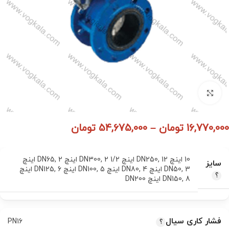
برای بزرگنمایی کلیک کنید
16,770,000
تومان
–
54,675,000
تومان
10 اینچ DN250
12 اینچ DN300
,
2 1/2 اینچ DN65
,
,
2 اینچ
سایز
3 اینچ DN80
,
DN50
4 اینچ DN100
,
5 اینچ DN125
,
,
6 اینچ
8 اینچ DN200
,
DN150
فشار کاری سیال
PN16