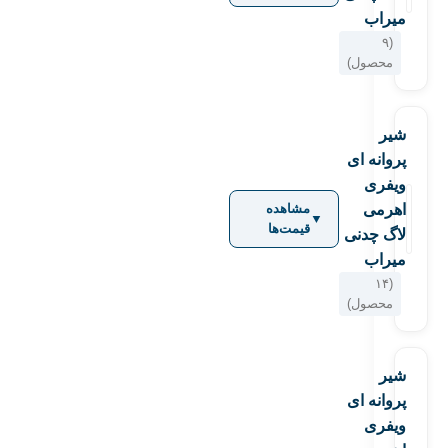
میراب
(۹
محصول)
شیر
پروانه ای
ویفری
اهرمی
مشاهده
▼
قیمت‌ها
لاگ چدنی
میراب
(۱۴
محصول)
شير
پروانه ای
ويفری