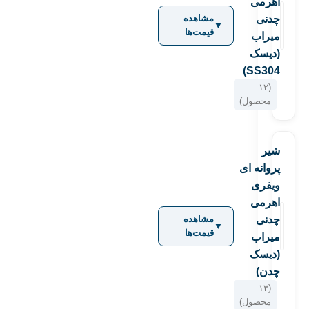
اهرمی
چدنی
مشاهده
▼
قیمت‌ها
ميراب
(دیسک
SS304)
(۱۲
محصول)
شیر
پروانه ای
ویفری
اهرمی
چدنی
مشاهده
▼
قیمت‌ها
میراب
(دیسک
چدن)
(۱۳
محصول)