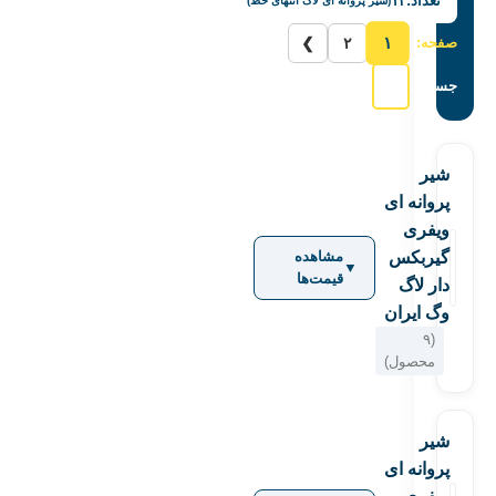
تعداد:
۱۳
(شیر پروانه ای لاگ انتهای خط)
۱
صفحه:
۲
❯
جستجو:
شیر
پروانه ای
ویفری
گیربکس
مشاهده
▼
قیمت‌ها
دار لاگ
وگ ایران
(۹
محصول)
شیر
پروانه ای