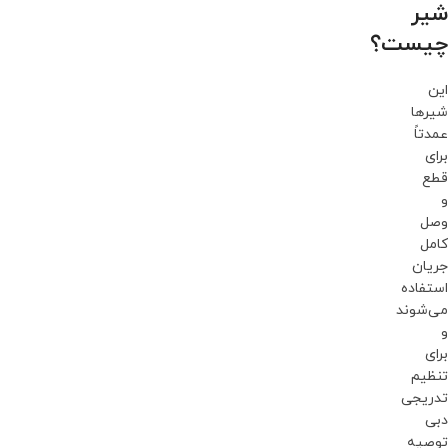
شیر
چیست؟
این
شیرها
عمدتاً
برای
قطع
و
وصل
کامل
جریان
استفاده
می‌شوند
و
برای
تنظیم
تدریجی
دبی
توصیه