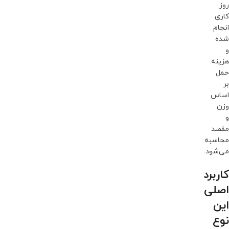
روز
کاری
انجام
شده
و
هزینه
حمل
بر
اساس
وزن
و
مقصد
محاسبه
می‌شود.
کاربرد
اصلی
این
نوع