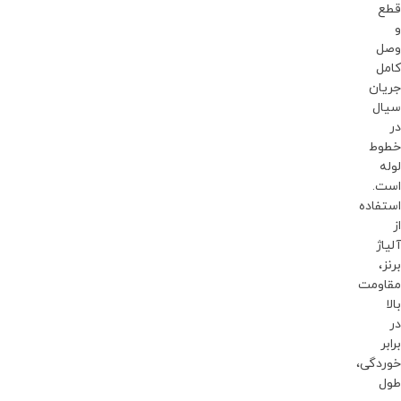
قطع
و
وصل
کامل
جریان
سیال
در
خطوط
لوله
است.
استفاده
از
آلیاژ
برنز،
مقاومت
بالا
در
برابر
خوردگی،
طول