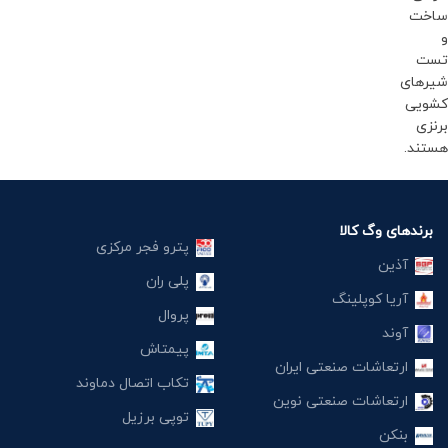
ساخت
و
تست
شیرهای
کشویی
برنزی
هستند.
برندهای وگ کالا
پترو فجر مرکزی
آذین
پلی ران
آریا کوپلینگ
پروال
آوند
پیمتاش
ارتعاشات صنعتی ایران
تکاب اتصال دماوند
ارتعاشات صنعتی نوین
توپی برزیل
بنکن