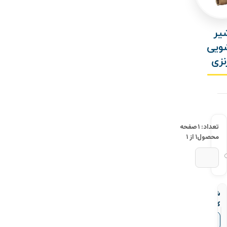
یر
ویی
نزی
تعداد: ۱
صفحه
محصول
۱ از ۱
شیر
کشویی
برنزی
▼
قیمت‌ها
سام