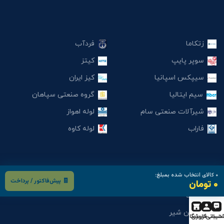
زتکاما
فردآب
سوپر پایپ
کیتز
سیپکس اسپانیا
کیز ایران
سیم ایتالیا
گروه صنعتی سپاهان
شیرآلات صنعتی سام
لوله اهواز
فاراب
لوله کاوه
۰
کالای انتخاب شده بمبلغ:
مک Mech
🧾 پیش‌فاکتور / پرداخت
۰ تومان
میراب
نگین شیر
تیبانی
حساب کاربری
فروشگاه