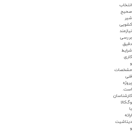
انتخاب
صحیح
شیر
کشویی
نیازمند
بررسی
دقیق
شرایط
کاری
و
مشخصات
فنی
پروژه
است.
کارشناسان
وگ‌کالا
با
ارائه
دیتاشیت
و