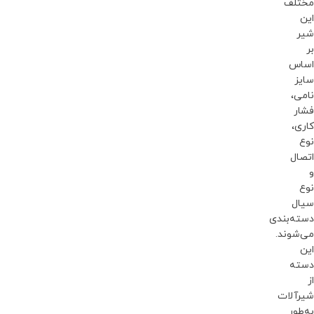
مختلف
این
شیر
بر
اساس
سایز
نامی،
فشار
کاری،
نوع
اتصال
و
نوع
سیال
دسته‌بندی
می‌شوند.
این
دسته
از
شیرآلات
به‌طور