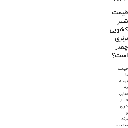
قیمت
شیر
کشویی
برنزی
چقدر
است؟
قیمت
با
توجه
به
سایز،
فشار
کاری
و
برند
سازنده