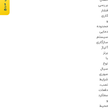
بررسی
فشار
کاری
و
محدوده
دمایی
سیستم
سازگاری
آلیاژ
برنز
با
نوع
سیال
عبوری
شرایط
نصب،
دفعات
عملکرد
و
محیط