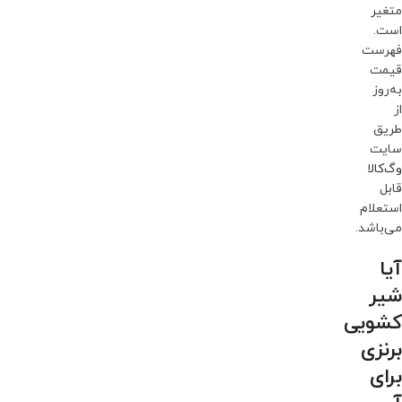
متغیر
است.
فهرست
قیمت
به‌روز
از
طریق
سایت
وگ‌کالا
قابل
استعلام
می‌باشد.
آیا
شیر
کشویی
برنزی
برای