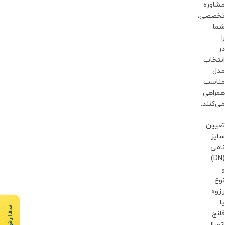
مشاوره
تخصصی،
شما
را
در
انتخاب
مدل
مناسب
همراهی
می‌کنند.
تعیین
سایز
نامی
(DN)
و
نوع
رزوه
یا
سفارش سریع
فلنج
اتصال