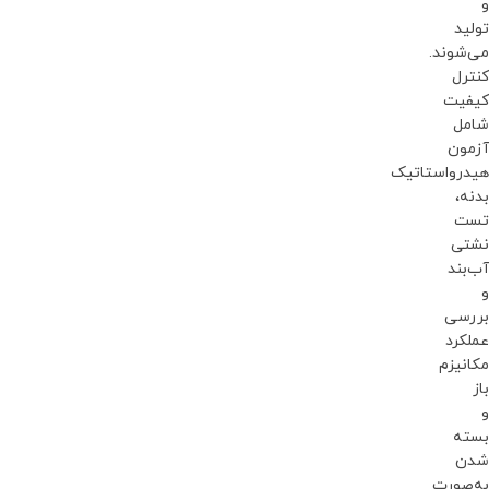
و
تولید
می‌شوند.
کنترل
کیفیت
شامل
آزمون
هیدرواستاتیک
بدنه،
تست
نشتی
آب‌بند
و
بررسی
عملکرد
مکانیزم
باز
و
بسته
شدن
به‌صورت