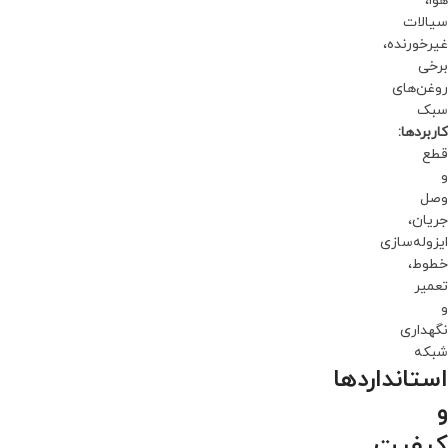
هوا،
سیالات
غیرخورنده،
برخی
روغن‌های
سبک
کاربردها:
قطع
و
وصل
جریان،
ایزوله‌سازی
خطوط،
تعمیر
و
نگهداری
شبکه
استانداردها
و
کیفیت