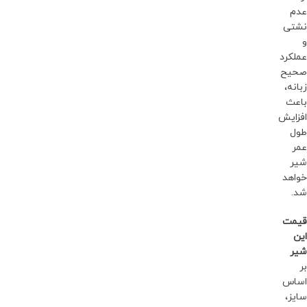
عدم
نشتی
و
عملکرد
صحیح
زبانه،
باعث
افزایش
طول
عمر
شیر
خواهد
شد.
قیمت
این
شیر
بر
اساس
سایز،