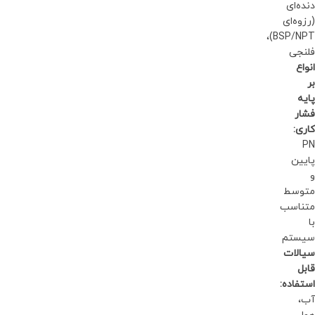
دنده‌ای
(رزوه‌ای
BSP/NPT)،
فلنجی
انواع
بر
پایه
فشار
کاری:
PN
پایین
و
متوسط
متناسب
با
سیستم
سیالات
قابل
استفاده:
آب،