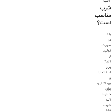
آب
شرب
مناسب
است؟
بله،
در
صورت
تولید
از
آلیاژ
برنز
استاندارد
و
بهداشتی،
برای
خطوط
آب
شرب
قابل