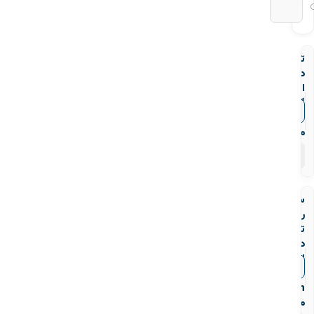
تبدیل
دنده
ای
گالوانیزه
▼
قیمت‌ها
Mech
مک
۲۴
محصول
سه
راه
تبدیلی
دنده
ای
▼
قیمت‌ها
گالوانیزه
Mech
مک