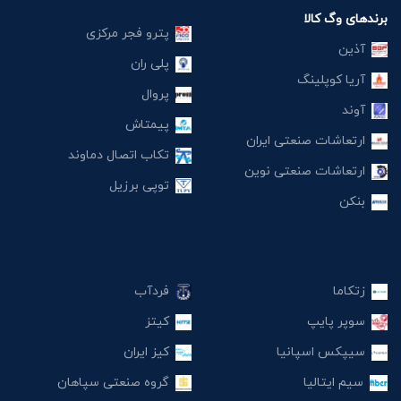
برندهای وگ کالا
پترو فجر مرکزی
آذین
پلی ران
آریا کوپلینگ
پروال
آوند
پیمتاش
ارتعاشات صنعتی ایران
تکاب اتصال دماوند
ارتعاشات صنعتی نوین
توپی برزیل
بنکن
زتکاما
فردآب
سوپر پایپ
کیتز
سیپکس اسپانیا
کیز ایران
سیم ایتالیا
گروه صنعتی سپاهان