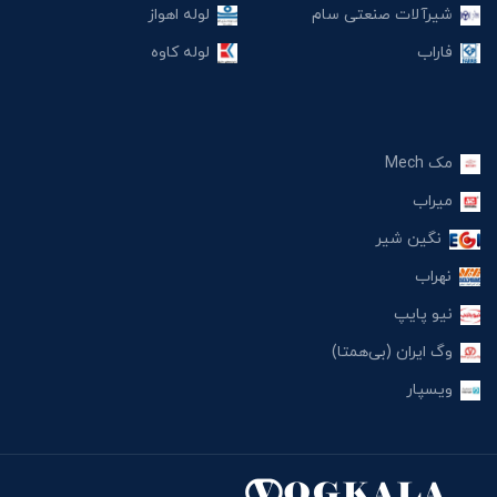
شیرآلات صنعتی سام
لوله اهواز
فاراب
لوله کاوه
مک Mech
میراب
نگین شیر
نهراب
نیو پایپ
وگ ایران (بی‌همتا)
ویسپار