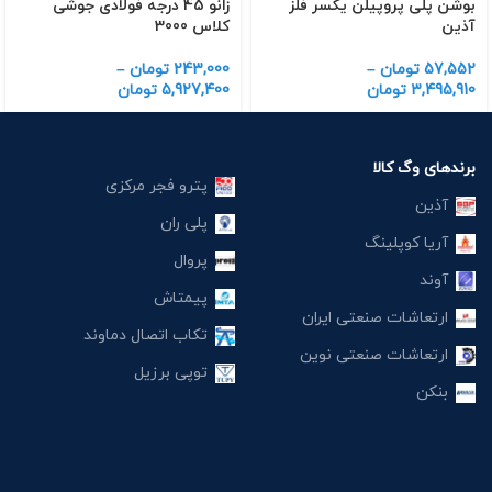
بوشن پلی پروپیلن یکسر فلز
زانو 45 درجه فولادی جوشی
آذین
کلاس 3000
57,552
تومان
–
243,000
تومان
–
3,495,910
تومان
5,927,400
تومان
برندهای وگ کالا
پترو فجر مرکزی
آذین
پلی ران
آریا کوپلینگ
پروال
آوند
پیمتاش
ارتعاشات صنعتی ایران
تکاب اتصال دماوند
ارتعاشات صنعتی نوین
توپی برزیل
بنکن