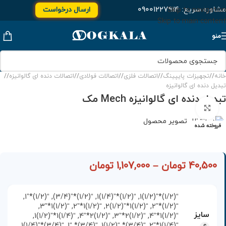
مشاوره سریع:
۰۹۰۰۱۲۲۷۹۱۴
ارسال درخواست
Skip to navigation
Skip to main content
منو
خانه
/
تجهیزات پایپینگ
/
اتصالات فلزی
/
اتصالات فولادی
/
اتصالات دنده ای گالوانیزه
/
تبدیل دنده ای گالوانیزه
تبدیل دنده ای گالوانیزه Mech مک
برای بزرگنمایی کلیک کنید
فروخته شده
40,500
تومان
–
1,107,000
تومان
,
“(1/2)*”1
,
“(1/2)*”(3/4)
,
“(1/2)*”(1/4)1
,
“(1/2)*”(1/2)1
,
“(1/2)1*”3
,
“(1/2)1*”2
,
“(1/2)1*”(1/2)2
,
“(1/2)*”2
سایز
,
“(1/4)1*”(1/2)1
,
“(1/2)2*”4
,
“(1/2)2*”3
,
“(1/2)1*”4
,
“(3/4)*”(1/4)1
,
“(3/4)* “1
,
“(3/4)* “(1/2)1
,
“(1/4)1*”2