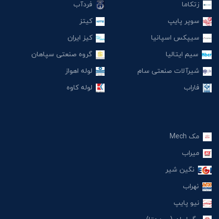
زتکاما
فردآب
سوپر پایپ
کیتز
سیپکس اسپانیا
کیز ایران
سیم ایتالیا
گروه صنعتی سپاهان
شیرآلات صنعتی سام
لوله اهواز
فاراب
لوله کاوه
مک Mech
میراب
نگین شیر
نهراب
نیو پایپ