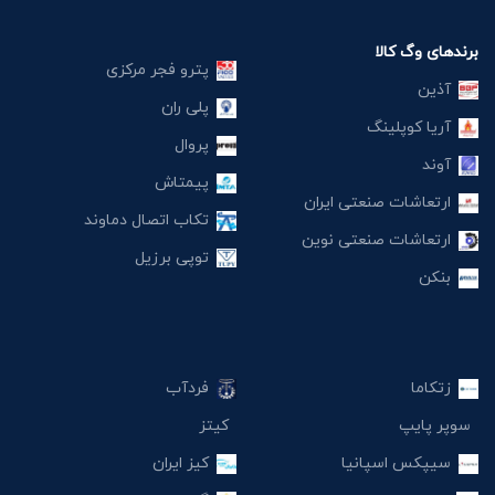
برندهای وگ کالا
پترو فجر مرکزی
آذین
پلی ران
آریا کوپلینگ
پروال
آوند
پیمتاش
ارتعاشات صنعتی ایران
تکاب اتصال دماوند
ارتعاشات صنعتی نوین
توپی برزیل
بنکن
زتکاما
فردآب
سوپر پایپ
کیتز
سیپکس اسپانیا
کیز ایران