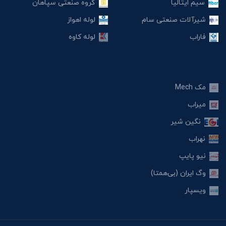
سیم ایتالیا
گروه صنعتی سپاهان
شیرآلات صنعتی سام
لوله اهواز
فاراب
لوله کاوه
مک Mech
میراب
نگین شیر
نهراب
نیو پایپ
وگ ایران (بی‌همتا)
ویسپار