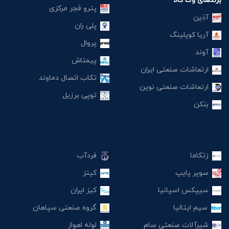
برندهای وگ کالا
پترو فجر مرکزی
آذین
پلی ران
آریا کوپلینگ
پروال
آوند
پیمتاش
ارتعاشات صنعتی ایران
تکاب اتصال دماوند
ارتعاشات صنعتی نوین
توپی برزیل
بنکن
زتکاما
فردآب
سوپر پایپ
کیتز
سیپکس اسپانیا
کیز ایران
سیم ایتالیا
گروه صنعتی سپاهان
شیرآلات صنعتی سام
لوله اهواز