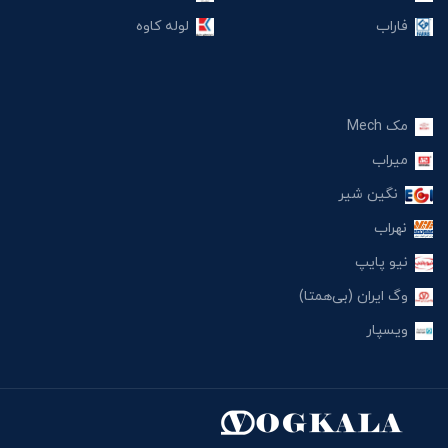
فاراب
لوله کاوه
مک Mech
میراب
نگین شیر
نهراب
نیو پایپ
وگ ایران (بی‌همتا)
ویسپار