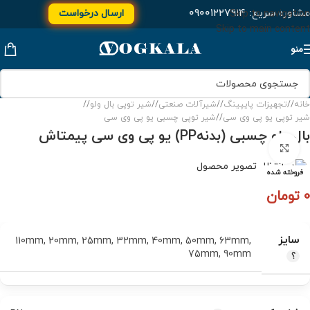
مشاوره سریع:
۰۹۰۰۱۲۲۷۹۱۴
ارسال درخواست
Skip to navigation
Skip to main content
منو
خانه
/
تجهیزات پایپینگ
/
شیرآلات صنعتی
/
شیر توپی بال ولو
/
شیر توپی یو پی وی سی
/
شیر توپی چسبی یو پی وی سی
بال ولو چسبی (بدنهPP) یو پی وی سی پیمتاش
برای بزرگنمایی کلیک کنید
فروخته شده
0
تومان
سایز
110mm
,
20mm
,
25mm
,
32mm
,
40mm
,
50mm
,
63mm
,
75mm
,
90mm