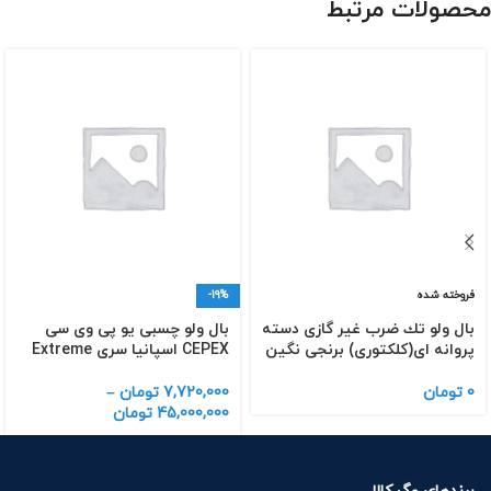
محصولات مرتبط
فروخته شده
-19%
بال ولو تك ضرب غیر گازی دسته
بال ولو چسبی یو پی وی سی
پروانه ای(كلكتوری) برنجی نگین
CEPEX اسپانیا سری Extreme
0
تومان
7,720,000
تومان
–
45,000,000
تومان