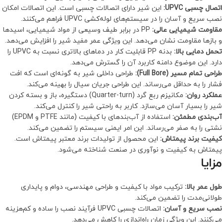
اتصال چسبی UPVC:
این شیر دارای اتصالات چسبی است. این اتصالات امکان
نصب سریع و آسان را در سیستم‌های لوله‌کشی UPVC فراهم می‌کنند.
مقاومت شیمیایی عالی:
PP در برابر طیف وسیعی از مواد شیمیایی، اسیدها
و بازها مقاومت نشان می‌دهد. این ویژگی عمر مفید شیر را افزایش می‌دهد.
تحمل دمایی بالا:
بدنه PP قابلیت کار در دماهای بالاتری نسبت به UPVC را
دارد. این موضوع دامنه کاربرد آن را گسترش می‌دهد.
طراحی تمام مسیر (Full Bore):
طراحی داخلی شیر به گونه‌ای است که افت
فشار را به حداقل می‌رساند. این طراحی جریان سیال را بهینه می‌کند.
عملکرد روان:
مکانیزم ربع گرد (Quarter-turn) دستگیره، باز و بسته کردن
شیر را بسیار آسان می‌سازد. کاربر به راحتی شیر را کنترل می‌کند.
آب‌بندی مطمئن:
استفاده از آب‌بندهای با کیفیت (مانند PTFE و EPDM)
نشتی را به صفر می‌رساند. این امر ایمنی سیستم را تضمین می‌کند.
کیفیت برند پیمتاش:
این محصول از تولیدات برند معتبر پیمتاش است.
پیمتاش به کیفیت و نوآوری در صنعت شناخته می‌شود.
مزایا
طول عمر بالا:
ترکیب مواد با کیفیت و طراحی مهندسی، دوام و پایداری
طولانی‌مدت را تضمین می‌کند.
نصب سریع و آسان:
اتصالات چسبی UPVC فرآیند نصب را ساده و کم‌هزینه
می‌کنند. این ویژگی زمان راه‌اندازی را کاهش می‌دهد.