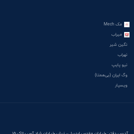
مک Mech
میراب
نگین شیر
نهراب
نیو پایپ
وگ ایران (بی‌همتا)
ویسپار
آدرس دفتر: خیابان مقدس اردبیلی، نبش خیابان شاد آور، پلاک ۱۵