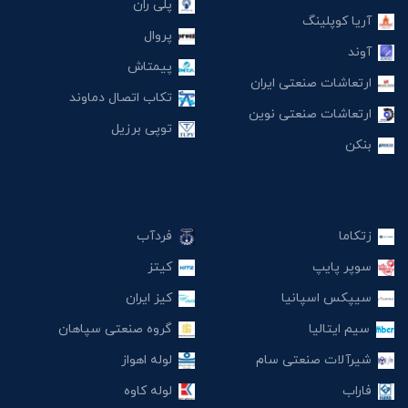
پلی ران
آریا کوپلینگ
پروال
آوند
پیمتاش
ارتعاشات صنعتی ایران
تکاب اتصال دماوند
ارتعاشات صنعتی نوین
توپی برزیل
بنکن
زتکاما
فردآب
سوپر پایپ
کیتز
سیپکس اسپانیا
کیز ایران
سیم ایتالیا
گروه صنعتی سپاهان
شیرآلات صنعتی سام
لوله اهواز
فاراب
لوله کاوه