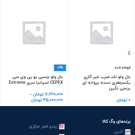
فروخته شده
-19%
بال ولو تك ضرب غیر گازی
بال ولو چسبی یو پی وی سی
یكسرمغزی دسته پروانه ای
CEPEX اسپانیا سری Extreme
برنجی نگین
7,720,000
تومان
–
0
تومان
45,000,000
تومان
برندهای وگ کالا
پترو فجر مرکزی
آذین