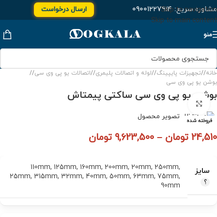
مشاوره سریع:
۰۹۰۰۱۲۲۷۹۱۴
ارسال درخواست
Skip to navigation
Skip to main content
منو
خانه
/
تجهیزات پایپینگ
/
لوله و اتصالات پلیمری
/
اتصالات یو پی وی سی
/
بوشن یو پی وی سی
بوشن یو پی وی سی ساکتی پیمتاش
برای بزرگنمایی کلیک کنید
فروخته شده
24,510
تومان
–
9,623,500
تومان
110mm
,
125mm
,
160mm
,
200mm
,
20mm
,
250mm
,
سایز
25mm
,
315mm
,
32mm
,
40mm
,
50mm
,
63mm
,
75mm
,
90mm