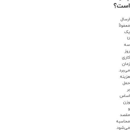
است؟
ارسال
معمولاً
یک
تا
سه
روز
کاری
زمان
می‌برد.
هزینه
حمل
بر
اساس
وزن
و
مقصد
محاسبه
می‌شود.