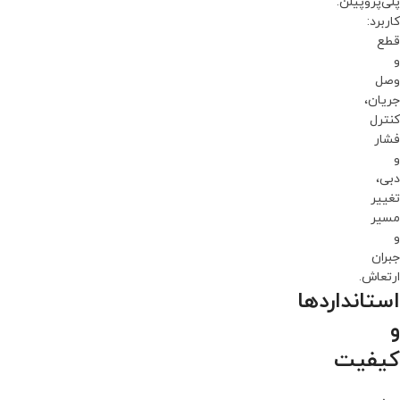
پلی‌پروپیلن.
کاربرد:
قطع
و
وصل
جریان،
کنترل
فشار
و
دبی،
تغییر
مسیر
و
جبران
ارتعاش.
استانداردها
و
کیفیت