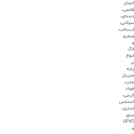
اتصال:
فلنجی،
دنده‌ای،
سوکتی،
لب‌به‌لب،
ویفری
و
لاگ.
انواع
بر
پایه
متریال:
چدن،
فولاد
کربنی،
استنلس
استیل،
برنج،
UPVC
و