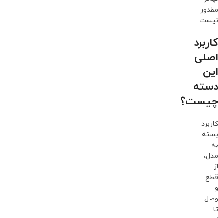
مقدور
نیست.
کاربرد
اصلی
این
دسته
چیست؟
کاربرد
بسته
به
مدل،
از
قطع
و
وصل
تا