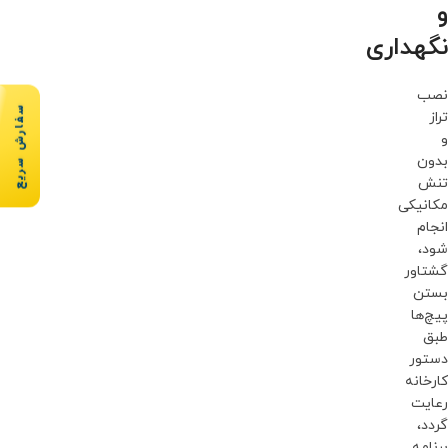
و
نگهداری
نصب
سفارش سریع
تراز
و
بدون
تنش
مکانیکی
انجام
شود،
گشتاور
بستن
پیچ‌ها
طبق
دستور
کارخانه
رعایت
گردد،
برنامه