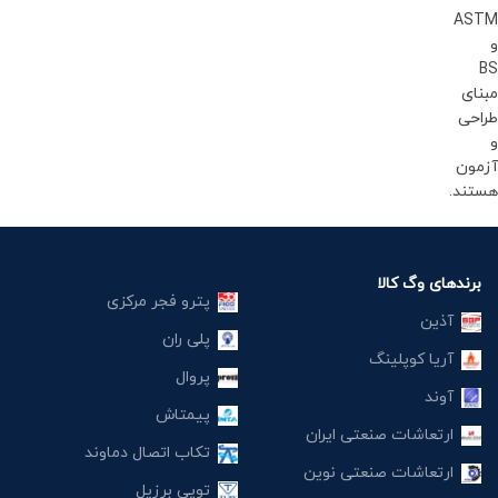
ASTM
و
BS
مبنای
طراحی
و
آزمون
هستند.
برندهای وگ کالا
پترو فجر مرکزی
آذین
پلی ران
آریا کوپلینگ
پروال
آوند
پیمتاش
ارتعاشات صنعتی ایران
تکاب اتصال دماوند
ارتعاشات صنعتی نوین
توپی برزیل