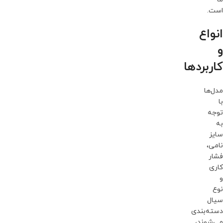
است.
انواع
و
کاربردها
مدل‌ها
با
توجه
به
سایز
نامی،
فشار
کاری
و
نوع
سیال
دسته‌بندی
می‌شوند،