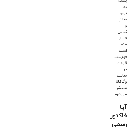
بسته
به
نوع،
سایز
و
کلاس
فشار
متغیر
است.
فهرست
قیمت
در
سایت
وگ‌کالا
منتشر
می‌شود.
آیا
فاکتور
رسمی