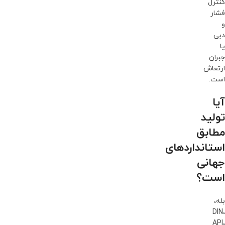
کنترل
فشار
و
دبی
یا
جبران
ارتعاش
است.
آیا
تولید
مطابق
استانداردهای
جهانی
است؟
بله،
DIN،
API،