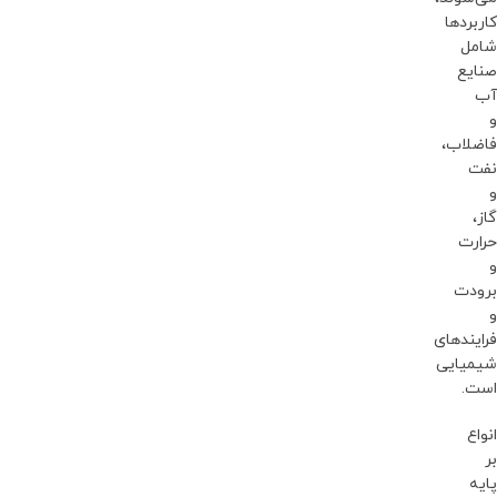
کاربردها
شامل
صنایع
آب
و
فاضلاب،
نفت
و
گاز،
حرارت
و
برودت
و
فرایندهای
شیمیایی
است.
انواع
بر
پایه