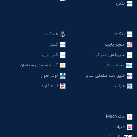
بنکن
زتکاما
فردآب
سوپر پایپ
کیتز
سیپکس اسپانیا
کیز ایران
سیم ایتالیا
گروه صنعتی سپاهان
شیرآلات صنعتی سام
لوله اهواز
فاراب
لوله کاوه
مک Mech
میراب