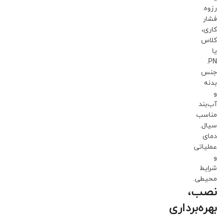
رزوه.
فشار
کاری،
کلاس
یا
PN.
جنس
بدنه
و
آب‌بند
مناسب
سیال.
دمای
عملیاتی
و
شرایط
محیطی.
نصب،
بهره‌برداری