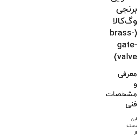
برنجی
وگ‌کالا
(brass-
gate-
valve)
معرفی
و
مشخصات
فنی
این
دسته
از