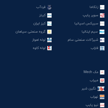
زتکاما
فردآب
سوپر پایپ
کیتز
سیپکس اسپانیا
کیز ایران
سیم ایتالیا
گروه صنعتی سپاهان
شیرآلات صنعتی سام
لوله اهواز
فاراب
لوله کاوه
مک Mech
میراب
نگین شیر
نهراب
نیو پایپ