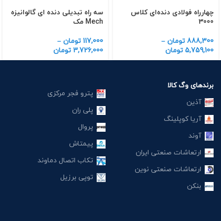
چهارراه فولادی دنده‌ای کلاس
سه راه تبدیلی دنده ای گالوانیزه
3000
Mech مک
888,300
تومان
–
117,000
تومان
–
5,759,100
تومان
3,726,000
تومان
برندهای وگ کالا
پترو فجر مرکزی
آذین
پلی ران
آریا کوپلینگ
پروال
آوند
پیمتاش
ارتعاشات صنعتی ایران
تکاب اتصال دماوند
ارتعاشات صنعتی نوین
توپی برزیل
بنکن