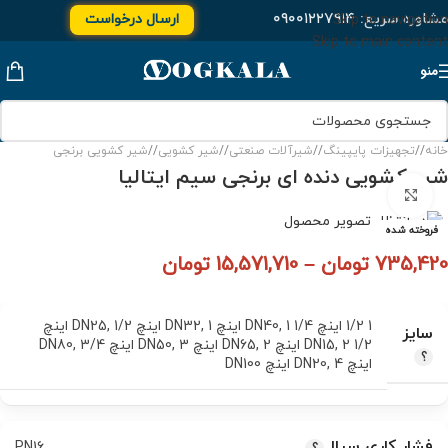
مشاوره سریع:
۰۹۰۰۱۲۲۷۹۱۴
ارسال درخواست
Skip to navigation
Skip to main content
منو
خانه
/
تجهیزات پایپینگ
/
شیرآلات صنعتی
/
شیر کشویی
/
شیر کشویی برنجی
شیر كشویی دنده ای برنجی سیم ایتالیا
برای بزرگنمایی کلیک کنید
فروخته شده
735,420
تومان
–
15,571,710
تومان
1 1/2 اینچ DN40
1 1/4 اینچ DN32
,
1 اینچ DN25
,
,
1/2 اینچ
سایز
2 1/2 اینچ DN65
,
DN15
2 اینچ DN50
,
3 اینچ DN80
,
3/4
,
اینچ DN20
4 اینچ DN100
,
فشار کاری سیال
PN16