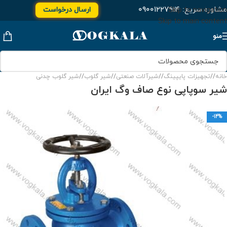
مشاوره سریع:
۰۹۰۰۱۲۲۷۹۱۴
ارسال درخواست
Skip to navigation
Skip to main content
منو
خانه
/
تجهیزات پایپینگ
/
شیرآلات صنعتی
/
شیر گلوب
/
شیر گلوب چدنی
شیر سوپاپی نوع صاف وگ ایران
-14%