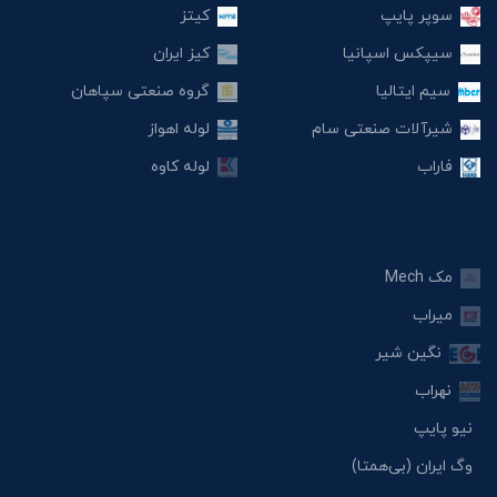
سوپر پایپ
کیتز
سیپکس اسپانیا
کیز ایران
سیم ایتالیا
گروه صنعتی سپاهان
شیرآلات صنعتی سام
لوله اهواز
فاراب
لوله کاوه
مک Mech
میراب
نگین شیر
نهراب
نیو پایپ
وگ ایران (بی‌همتا)