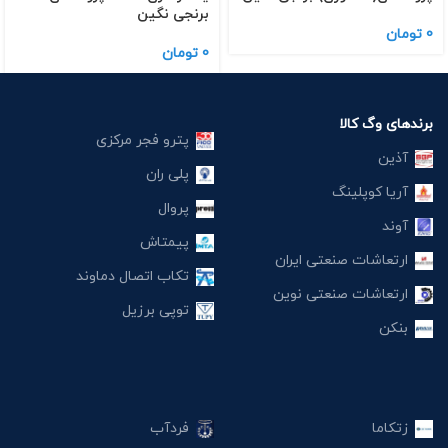
برنجی نگین
0
تومان
0
تومان
برندهای وگ کالا
پترو فجر مرکزی
آذین
پلی ران
آریا کوپلینگ
پروال
آوند
پیمتاش
ارتعاشات صنعتی ایران
تکاب اتصال دماوند
ارتعاشات صنعتی نوین
توپی برزیل
بنکن
زتکاما
فردآب