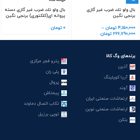
-9%
فروخته شده
بال ولو تك ضرب غیر گازی
بال ولو تك ضرب غیر گازی دسته
برنجی نگین
پروانه ای(كلكتوری) برنجی نگین
4,150,000
تومان
–
0
تومان
266,790,000
تومان
برندهای وگ کالا
پترو فجر مرکزی
آذین
پلی ران
آریا کوپلینگ
پروال
آوند
پیمتاش
ارتعاشات صنعتی ایران
تکاب اتصال دماوند
ارتعاشات صنعتی نوین
توپی برزیل
بنکن