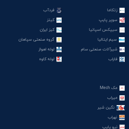
زتکاما
فردآب
سوپر پایپ
کیتز
سیپکس اسپانیا
کیز ایران
سیم ایتالیا
گروه صنعتی سپاهان
شیرآلات صنعتی سام
لوله اهواز
فاراب
لوله کاوه
مک Mech
میراب
نگین شیر
نهراب
نیو پایپ