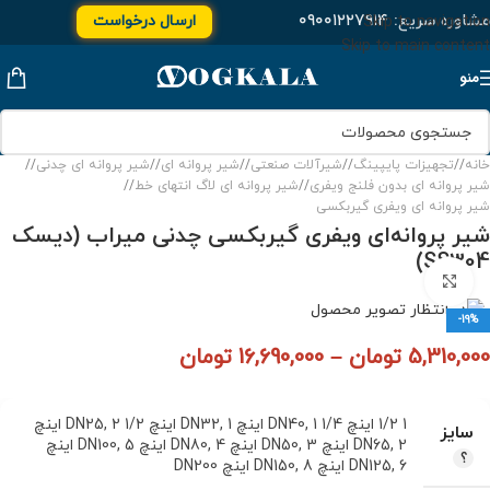
مشاوره سریع:
۰۹۰۰۱۲۲۷۹۱۴
ارسال درخواست
Skip to navigation
Skip to main content
منو
خانه
/
تجهیزات پایپینگ
/
شیرآلات صنعتی
/
شیر پروانه ای
/
شیر پروانه ای چدنی
/
شیر پروانه ای بدون فلنج ویفری
/
شیر پروانه ای لاگ انتهای خط
/
شیر پروانه ای ویفری گیربکسی
شیر پروانه‌ای ویفری گیربكسی چدنی میراب (دیسک
SS304)
برای بزرگنمایی کلیک کنید
-19%
5,310,000
تومان
–
16,690,000
تومان
1 1/2 اینچ DN40
1 1/4 اینچ DN32
,
1 اینچ DN25
,
,
2 1/2 اینچ
سایز
2 اینچ DN50
,
DN65
3 اینچ DN80
,
4 اینچ DN100
,
,
5 اینچ
6 اینچ DN150
,
DN125
8 اینچ DN200
,