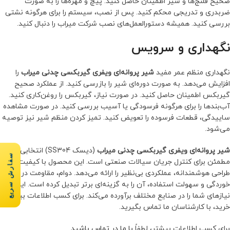
صحیح فلنج‌ها و شیر اطمینان حاصل کنید. پیچ و مهره‌ها را به صورت
ضربدری و تدریجی محکم کنید. پس از نصب، سیستم را برای هرگونه نشتی
بررسی کنید. همیشه دستورالعمل‌های نصب شرکت میراب را دنبال کنید.
نگهداری و سرویس
نگهداری منظم عمر مفید
شیر پروانه‌ای ویفری گیربكسی چدنی میراب
را
افزایش می‌دهد. به صورت دوره‌ای شیر را بازرسی کنید. از عملکرد صحیح
گیربکس اطمینان حاصل کنید. در صورت نیاز، گیربکس را روغن‌کاری کنید.
آب‌بندها را برای هرگونه فرسودگی یا آسیب بررسی کنید. در صورت مشاهده
ساییدگی، قطعات فرسوده را تعویض کنید. تمیز کردن منظم شیر نیز توصیه
می‌شود.
شیر پروانه‌ای ویفری گیربكسی چدنی میراب
(دیسک SS304) انتخابی
سفارش سریع
مطمئن برای کنترل جریان سیالات صنعتی است. این محصول با کیفیت بالا و
طراحی هوشمندانه، عملکردی بی‌نظیر را ارائه می‌دهد. دوام، مقاومت در برابر
خوردگی و سهولت استفاده، آن را به گزینه‌ای برتر تبدیل کرده است. این شیر
نیازهای شما را در صنایع مختلف برآورده می‌کند. برای کسب اطلاعات بیشتر و
خرید، با کارشناسان ما تماس بگیرید.
برای کسب اطلاعات بیشتر، لطفاً
با ما در تماس باشید
.