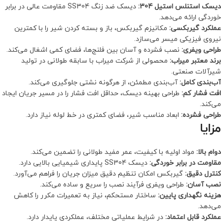
دیسک استنلس استیل 304:
دیسک ضد زنگ SS304 مقاومت عالی در برابر
خوردگی ارائه می‌دهد.
عملکرد گیربکسی:
مکانیزم گیربکس، باز و بسته کردن شیر را با کمترین
نیروی فیزیکی میسر می‌سازد.
طراحی ویفری:
نصب فشرده و آسان بین فلنج‌ها، فضای کمی اشغال می‌کند.
برند معتبر میراب:
محصولی از شرکت میراب با سابقه طولانی در تولید
شیرآلات صنعتی.
آب‌بندی کامل:
آب‌بندی مطمئن، از هرگونه نشتی جلوگیری می‌کند.
افت فشار کم:
طراحی بهینه دیسک، حداقل افت فشار را در مسیر جریان ایجاد
می‌کند.
طراحی فشرده:
ابعاد مناسب شیر، فضای کمتری در خط لوله نیاز دارد.
مزایا
دوام بالا:
مواد اولیه با کیفیت، عمر مفید طولانی را تضمین می‌کند.
مقاومت در برابر خوردگی:
دیسک SS304 پایداری شیمیایی بالایی دارد.
کنترل دقیق:
گیربکس امکان تنظیم دقیق میزان جریان را فراهم می‌آورد.
نصب آسان:
طراحی ویفری فرآیند نصب را سریع و ساده می‌کند.
هزینه نگهداری پایین:
ساختار مستحکم، نیاز به تعمیرات مکرر را کاهش
می‌دهد.
عملکرد قابل اعتماد:
در شرایط عملیاتی مختلف، عملکردی پایدار دارد.